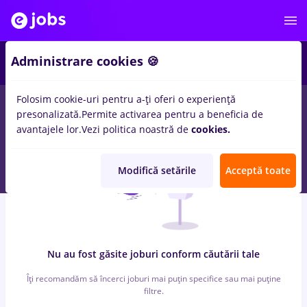
3
Administrare cookies 🍪
Folosim cookie-uri pentru a-ți oferi o experiență
0
locuri de munca
arabesque
pentru
Student
in
IT / Telecom
presonalizată.
Permite activarea pentru a beneficia de
avantajele lor.
Vezi politica noastră de
cookies.
Modifică setările
Acceptă toate
Nu au fost găsite joburi conform căutării tale
Îți recomandăm să încerci joburi mai puțin specifice sau mai puține
filtre.