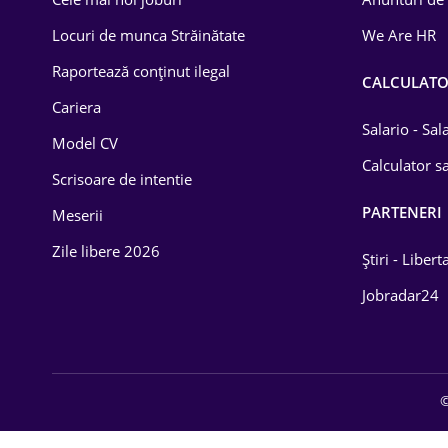
Drept
Locuri de munca Străinătate
We Are HR
Educație / Training
Raportează conținut ilegal
CALCULAT
Cariera
Energetică
Salario - Sa
Model CV
Farma
Calculator sa
Scrisoare de intentie
Imobiliară
PARTENERI
Meserii
IT / Telecom
Zile libere 2026
Știri - Libert
Lemn / PVC
Jobradar24
Mașini / Auto
Media / Internet
©
Medicină / Sănătate