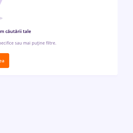
m căutării tale
cifice sau mai puține filtre.
ea