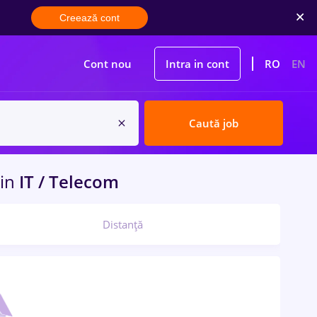
Creează cont
Cont nou
Intra in cont
RO
EN
Caută job
in
IT / Telecom
Distanță