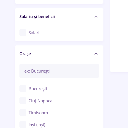
Salariu și beneficii
Salarii
Orașe
București
Cluj-Napoca
Timișoara
Iași (Iași)