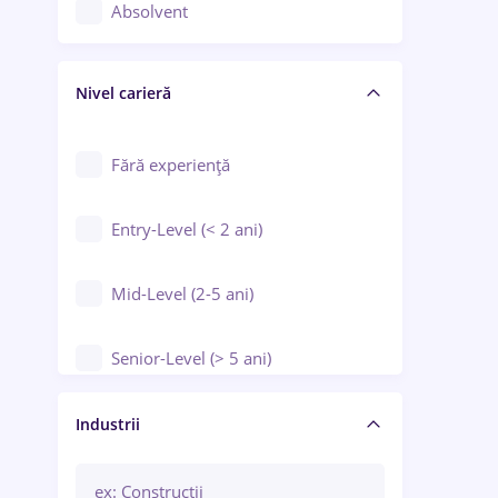
Controlul calității
Absolvent
Crewing / Casino / Entertainment
Nivel carieră
Educație / Training / Arte
Farmacie
Fără experiență
Entry-Level (< 2 ani)
Mid-Level (2-5 ani)
Senior-Level (> 5 ani)
Manager / Executiv
Industrii