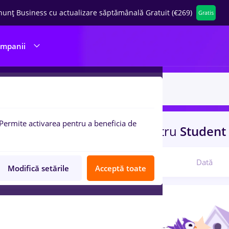
nunț Business cu actualizare săptămânală Gratuit (€269)
Gratis
ompanii
Permite activarea pentru a beneficia de
uri de munca
ambalator
pentru
Student
Relevanță
Dată
Modifică setările
Acceptă toate