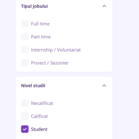
Alba Iulia
Tipul jobului
Asigurări
Alexandria
Au pair / Babysitter / Curățenie
Full time
Arad
Audit / Consultanță
Part time
Baia Mare
Auto / Echipamente
Internship / Voluntariat
Bârlad
Automatizări
Proiect / Sezonier
Bistrița (Bistrița-Năsăud)
Bănci
Nivel studii
Cercetare - dezvoltare
Chimie / Biochimie
Necalificat
Confecții / Design vestimentar
Calificat
Construcții / Instalații
Student