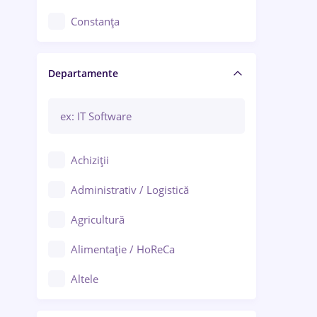
Constanța
Craiova
Departamente
Brașov
Bacău
Brăila
Achiziții
Galați (Galați)
Administrativ / Logistică
Oradea
Agricultură
Ploiești
Alimentație / HoReCa
Adjud
Altele
Aiud
Arhitectură / Design interior