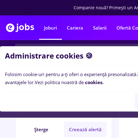
Companie nouă?
Primești un A
Joburi
Cariera
Salarii
Ofertă C
Administrare cookies 🍪
Folosim cookie-uri pentru a-ți oferi o experiență presonalizată.
0
loc
Filtre
avantajele lor.
Vezi politica noastră de
cookies.
ambalator
Student
IT / Telecom
Șterge
Creează alertă