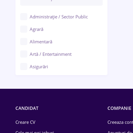
Administrație / Sector Public
Agrară
Alimentară
Artă / Entertainment
Asigurări
Bănci / Servicii financiare
Call-center / BPO
Chimică
CANDIDAT
COMPANIE
Comerț / Retail
Creare CV
Creeaza cont
Construcții
Cele mai noi joburi
Anunturi de