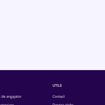
UTILE
 de angajator
Contact
 angajare
Despre eJobs