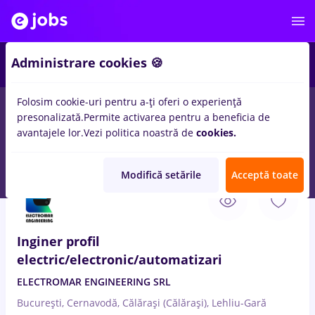
2
Administrare cookies 🍪
Folosim cookie-uri pentru a-ți oferi o experiență
presonalizată.
Permite activarea pentru a beneficia de
Salarii
Remote (de acasă)
București
Cluj-Napoc
avantajele lor.
Vezi politica noastră de
cookies.
24
locuri de munca
electronic
pentru
Student
Modifică setările
Acceptă toate
31 Iul. 2026
Inginer profil
electric/electronic/automatizari
ELECTROMAR ENGINEERING SRL
București, Cernavodă, Călărași (Călărași), Lehliu-Gară