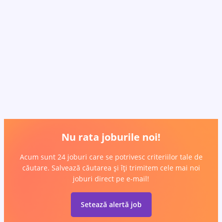
Nu rata joburile noi!
Acum sunt 24 joburi care se potrivesc criteriilor tale de
căutare. Salvează căutarea și îți trimitem cele mai noi
joburi direct pe e-mail!
Setează alertă job