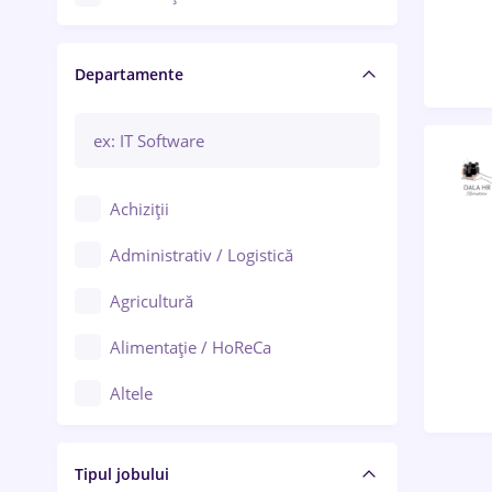
Craiova
Departamente
Brașov
Bacău
Brăila
Achiziții
Galați (Galați)
Administrativ / Logistică
Oradea
Agricultură
Ploiești
Alimentație / HoReCa
Adjud
Altele
Aiud
Arhitectură / Design interior
Alba Iulia
Tipul jobului
Asigurări