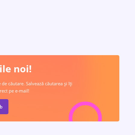
le noi!
 de căutare. Salvează căutarea și îți
rect pe e-mail!
ob