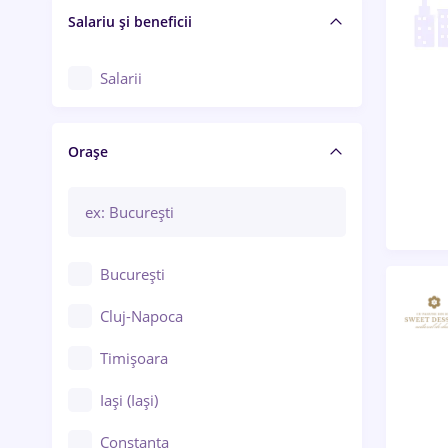
Salariu și beneficii
Salarii
Orașe
București
Cluj-Napoca
Timișoara
Iași (Iași)
Constanța