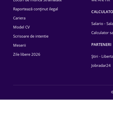
Educație / Training
Raportează conținut ilegal
CALCULAT
Cariera
Energetică
Salario - Sa
Model CV
Farma
Calculator sa
Scrisoare de intentie
Imobiliară
PARTENERI
Meserii
IT / Telecom
Zile libere 2026
Știri - Libert
Lemn / PVC
Jobradar24
Mașini / Auto
Media / Internet
©
Medicină / Sănătate