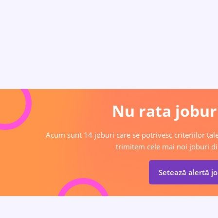
Nu rata joburi
Acum sunt 14 joburi care se potrivesc criteriilor tale
trimitem cele mai noi joburi di
Setează alertă j