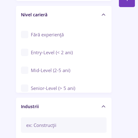
Crewing / Casino / Entertainment
Nivel carieră
Educație / Training / Arte
Farmacie
Fără experiență
Entry-Level (< 2 ani)
Mid-Level (2-5 ani)
Senior-Level (> 5 ani)
Manager / Executiv
Industrii