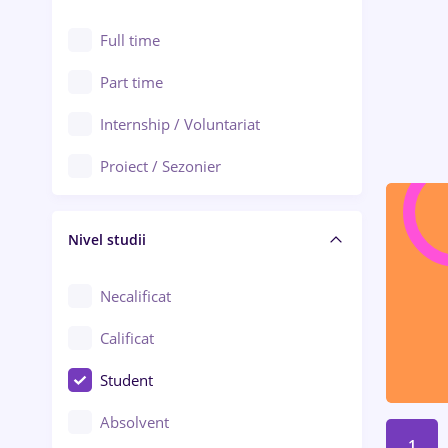
Alexandria
Au pair / Babysitter / Curățenie
Full time
Arad
Audit / Consultanță
Part time
Baia Mare
Auto / Echipamente
Internship / Voluntariat
Bârlad
Automatizări
Proiect / Sezonier
Bistrița (Bistrița-Năsăud)
Bănci
Nivel studii
Cercetare - dezvoltare
Chimie / Biochimie
Necalificat
Confecții / Design vestimentar
Calificat
Construcții / Instalații
Student
Controlul calității
Absolvent
1