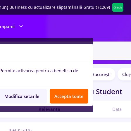
nunț Business cu actualizare săptămânală Gratuit (€269)
Gratis
ompanii
Permite activarea pentru a beneficia de
Salarii
Remote (de acasă)
București
Clu
pulare:
curi de munca
editare
pentru
Student
Modifică setările
Acceptă toate
Relevanță
Dată
4 Aug. 2026