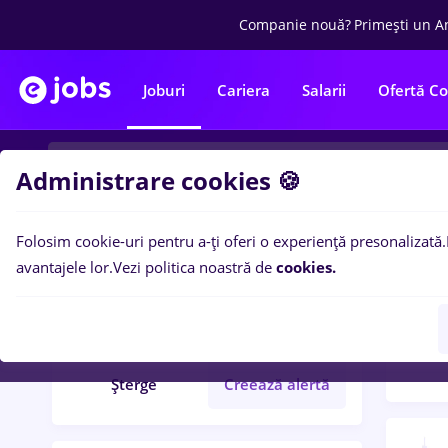
Companie nouă?
Primești un A
Joburi
Cariera
Salarii
Ofertă C
Administrare cookies 🍪
Folosim cookie-uri pentru a-ți oferi o experiență presonalizată.
Filtre po
Filtre
avantajele lor.
Vezi politica noastră de
cookies.
14
lo
editare
Student
Șterge
Creează alertă