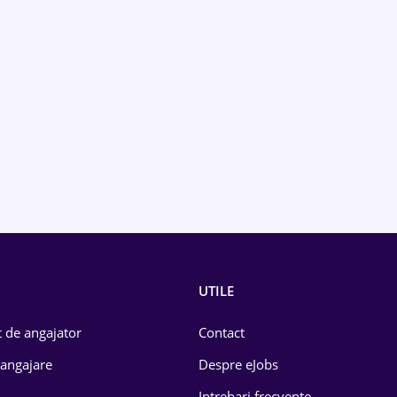
UTILE
 de angajator
Contact
 angajare
Despre eJobs
Intrebari frecvente