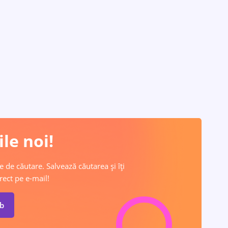
le noi!
e de căutare. Salvează căutarea și îți
rect pe e-mail!
ob