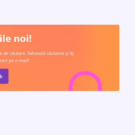
le noi!
e de căutare. Salvează căutarea și îți
rect pe e-mail!
ob