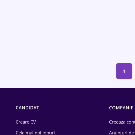
Drept
Educație / Training
Energetică
Farma
Imobiliară
1
IT / Telecom
Lemn / PVC
Mașini / Auto
CANDIDAT
COMPANIE
Media / Internet
Creare CV
Creeaza cont
Medicină / Sănătate
Cele mai noi joburi
Anunturi de