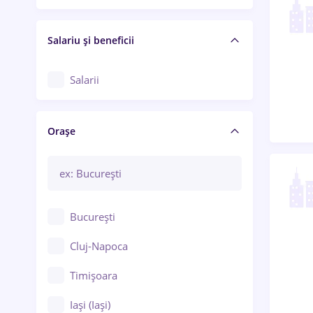
Salariu și beneficii
Salarii
Orașe
București
Cluj-Napoca
Timișoara
Iași (Iași)