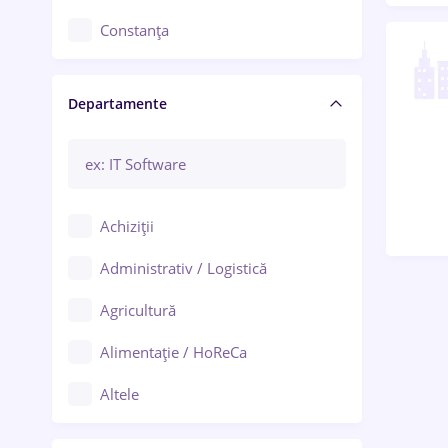
Constanța
Craiova
Departamente
Brașov
Bacău
Brăila
Achiziții
Galați (Galați)
Administrativ / Logistică
Oradea
Agricultură
Ploiești
Alimentație / HoReCa
Adjud
Altele
Aiud
Arhitectură / Design interior