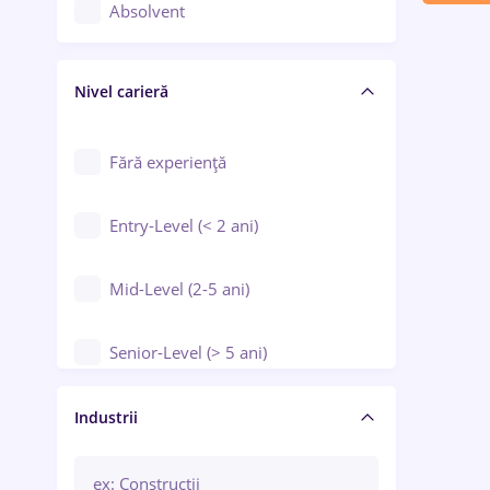
Controlul calității
Absolvent
Crewing / Casino / Entertainment
Nivel carieră
Educație / Training / Arte
Farmacie
Fără experiență
Entry-Level (< 2 ani)
Mid-Level (2-5 ani)
Senior-Level (> 5 ani)
Manager / Executiv
Industrii