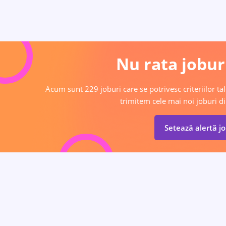
Nu rata joburi
Acum sunt 229 joburi care se potrivesc criteriilor tal
trimitem cele mai noi joburi di
Setează alertă j