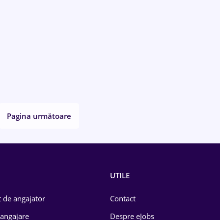
Pagina următoare
UTILE
 de angajator
Contact
 angajare
Despre eJobs