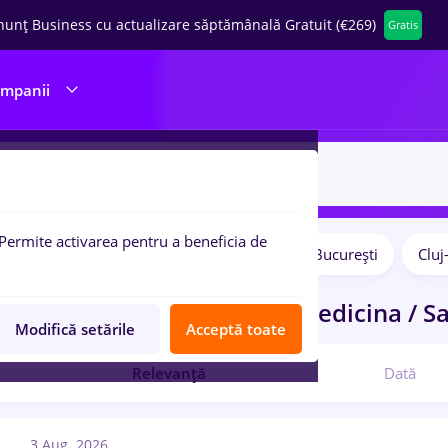
nunț Business cu actualizare săptămânală Gratuit (€269)
Gratis
ompanii
Permite activarea pentru a beneficia de
Salarii
Remote (de acasă)
București
Clu
pulare:
ocuri de munca
sector 1
in
Medicina / S
Modifică setările
Acceptă toate
Relevanță
Dată
3 Aug. 2026