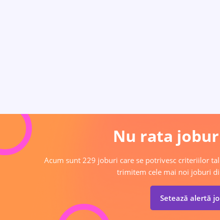
Nu rata joburi
Acum sunt 229 joburi care se potrivesc criteriilor tal
trimitem cele mai noi joburi di
Setează alertă j