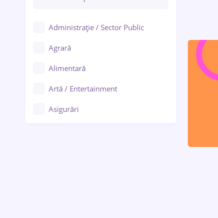
Administrație / Sector Public
Agrară
Alimentară
Artă / Entertainment
Asigurări
Bănci / Servicii financiare
Call-center / BPO
Chimică
Comerț / Retail
Construcții