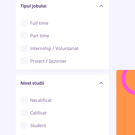
Alba Iulia
Tipul jobului
Asigurări
Alexandria
Au pair / Babysitter / Curățenie
Full time
Arad
Audit / Consultanță
Part time
Baia Mare
Auto / Echipamente
Internship / Voluntariat
Bârlad
Automatizări
Proiect / Sezonier
Bistrița (Bistrița-Năsăud)
Bănci
Nivel studii
Cercetare - dezvoltare
Chimie / Biochimie
Necalificat
Confecții / Design vestimentar
Calificat
Construcții / Instalații
Student