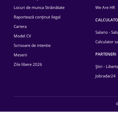
Locuri de munca Străinătate
We Are HR
Raportează conținut ilegal
CALCULAT
Cariera
Salario - Sa
Model CV
Calculator sa
Scrisoare de intentie
PARTENERI
Meserii
Zile libere 2026
Știri - Libert
Jobradar24
©