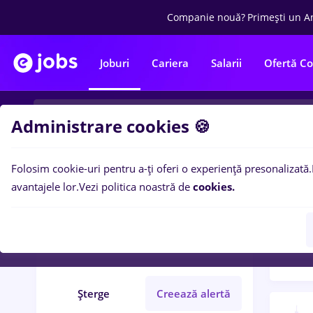
Companie nouă?
Primești un A
Joburi
Cariera
Salarii
Ofertă C
Administrare cookies 🍪
Folosim cookie-uri pentru a-ți oferi o experiență presonalizată.
Filtre po
Filtre
avantajele lor.
Vezi politica noastră de
cookies.
229
l
sector 1
Medicină / Sănătate
Șterge
Creează alertă