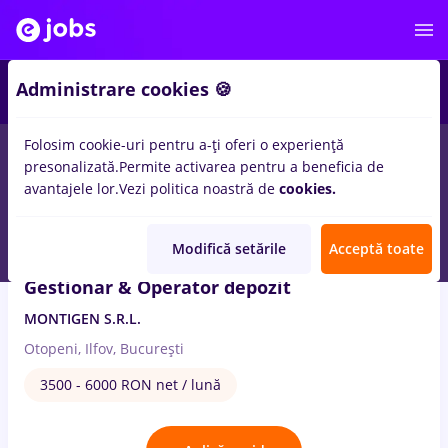
2
Administrare cookies 🍪
Folosim cookie-uri pentru a-ți oferi o experiență
6
locuri de munca
power bi
in
Medicina / Sanatate
presonalizată.
Permite activarea pentru a beneficia de
avantajele lor.
Vezi politica noastră de
cookies.
6 Aug. 2026
Modifică setările
Acceptă toate
Gestionar & Operator depozit
MONTIGEN S.R.L.
Otopeni, Ilfov, București
3500 - 6000 RON net / lună