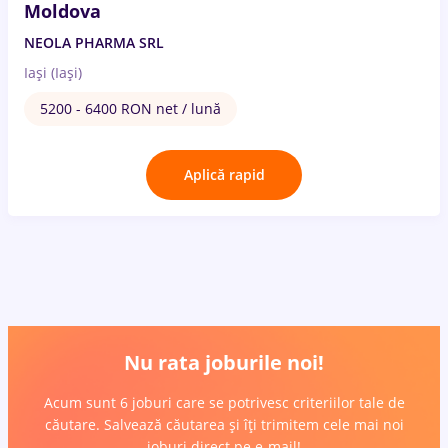
Moldova
NEOLA PHARMA SRL
Iași (Iași)
5200 - 6400 RON net / lună
Aplică rapid
Nu rata joburile noi!
Acum sunt 6 joburi care se potrivesc criteriilor tale de
căutare. Salvează căutarea și îți trimitem cele mai noi
joburi direct pe e-mail!