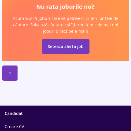
Nu rata joburile noi!
Acum sunt 9 joburi care se potrivesc criteriilor tale de
căutare. Salvează căutarea și îți trimitem cele mai noi
joburi direct pe e-mail!
Setează alertă job
1
Candidat
Creare CV