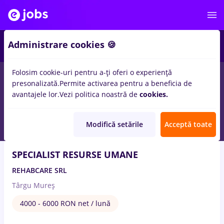
2
Administrare cookies 🍪
Folosim cookie-uri pentru a-ți oferi o experiență
9
locuri de munca
inspector resurse umane
in
Medicina /
presonalizată.
Permite activarea pentru a beneficia de
Sanatate
avantajele lor.
Vezi politica noastră de
cookies.
24 Iul. 2026
Modifică setările
Acceptă toate
SPECIALIST RESURSE UMANE
REHABCARE SRL
Târgu Mureș
4000 - 6000 RON net / lună