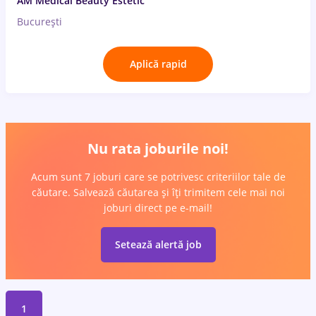
AM Medical Beauty Estetic
București
Aplică rapid
Nu rata joburile noi!
Acum sunt 7 joburi care se potrivesc criteriilor tale de
căutare. Salvează căutarea și îți trimitem cele mai noi
joburi direct pe e-mail!
Setează alertă job
1