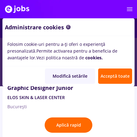
2
Administrare cookies 🍪
Folosim cookie-uri pentru a-ți oferi o experiență
7
locuri de munca
editare
in
Medicina / Sanatate
presonalizată.
Permite activarea pentru a beneficia de
avantajele lor.
Vezi politica noastră de
cookies.
7 Aug. 2026
Modifică setările
Acceptă toate
Graphic Designer Junior
ELOS SKIN & LASER CENTER
București
Aplică rapid