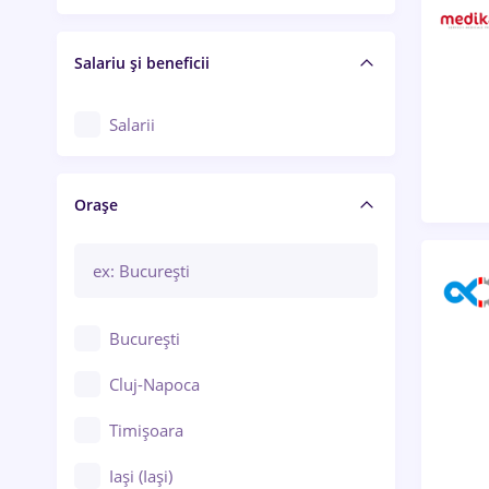
Salariu și beneficii
Salarii
Orașe
București
Cluj-Napoca
Timișoara
Iași (Iași)