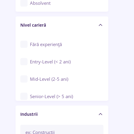
Controlul calității
Absolvent
Crewing / Casino / Entertainment
Nivel carieră
Educație / Training / Arte
Farmacie
Fără experiență
Entry-Level (< 2 ani)
Mid-Level (2-5 ani)
Senior-Level (> 5 ani)
Manager / Executiv
Industrii