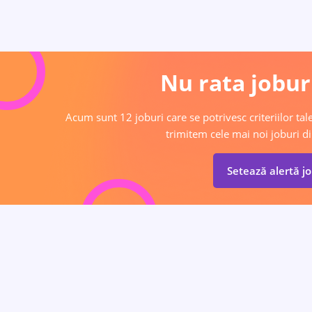
Nu rata joburi
Acum sunt 12 joburi care se potrivesc criteriilor tale
trimitem cele mai noi joburi di
Setează alertă j