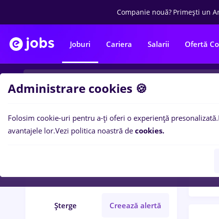
Companie nouă?
Primești un A
Joburi
Cariera
Salarii
Ofertă C
Administrare cookies 🍪
Folosim cookie-uri pentru a-ți oferi o experiență presonalizată.
Filtre po
Filtre
avantajele lor.
Vezi politica noastră de
cookies.
12
lo
contabil senior
Medicină / Sănătate
Șterge
Creează alertă