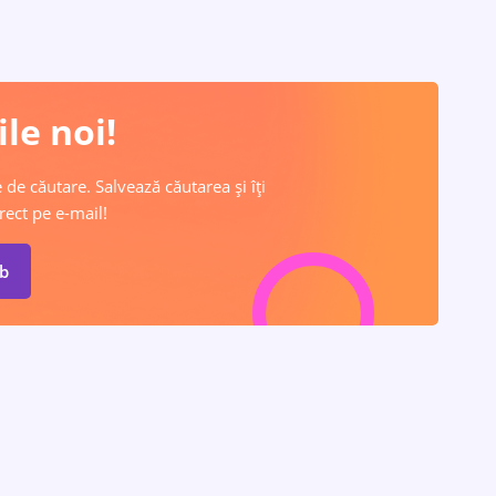
le noi!
 de căutare. Salvează căutarea și îți
rect pe e-mail!
ob