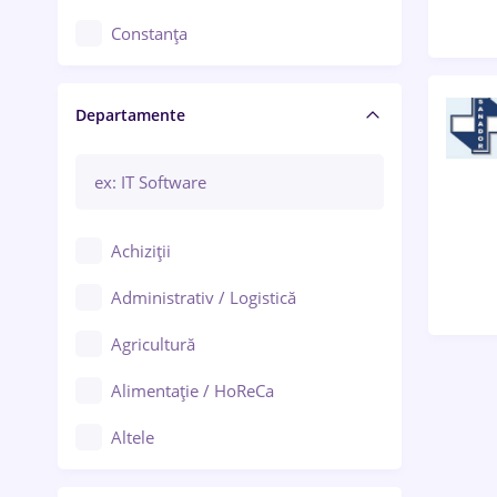
Constanța
Craiova
Departamente
Brașov
Bacău
Brăila
Achiziții
Galați (Galați)
Administrativ / Logistică
Oradea
Agricultură
Ploiești
Alimentație / HoReCa
Adjud
Altele
Aiud
Arhitectură / Design interior