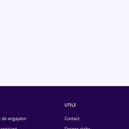
UTILE
 de angajator
Contact
 angajare
Despre eJobs