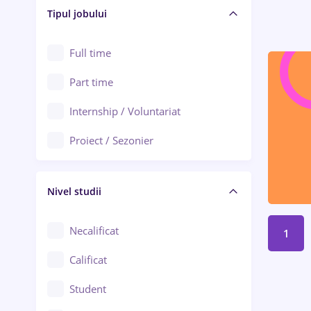
Alba Iulia
Tipul jobului
Asigurări
Alexandria
Au pair / Babysitter / Curățenie
Full time
Arad
Audit / Consultanță
Part time
Baia Mare
Auto / Echipamente
Internship / Voluntariat
Bârlad
Automatizări
Proiect / Sezonier
Bistrița (Bistrița-Năsăud)
Bănci
Nivel studii
Cercetare - dezvoltare
Chimie / Biochimie
Necalificat
1
Confecții / Design vestimentar
Calificat
Construcții / Instalații
Student