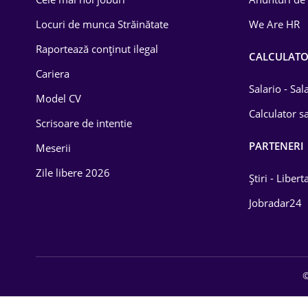
Drept
Locuri de munca Străinătate
We Are HR
Educație / Training
Raportează conținut ilegal
CALCULAT
Cariera
Energetică
Salario - Sa
Model CV
Farma
Calculator sa
Scrisoare de intentie
Imobiliară
PARTENERI
Meserii
IT / Telecom
Zile libere 2026
Știri - Libert
Lemn / PVC
Jobradar24
Mașini / Auto
Media / Internet
©
Medicină / Sănătate