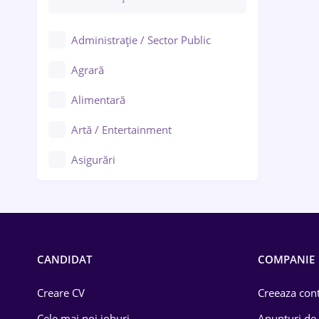
Administrație / Sector Public
Agrară
Alimentară
Artă / Entertainment
Asigurări
Bănci / Servicii financiare
Call-center / BPO
Chimică
CANDIDAT
COMPANIE
Comerț / Retail
Creare CV
Creeaza cont
Construcții
Cele mai noi joburi
Anunturi de