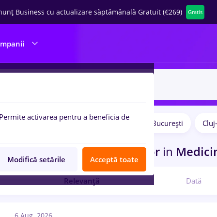
nunț Business cu actualizare săptămânală Gratuit (€269)
Gratis
ompanii
Permite activarea pentru a beneficia de
Salarii
Remote (de acasă)
București
Clu
pulare:
curi de munca
contabil senior
in
Medicin
Modifică setările
Acceptă toate
Relevanță
Dată
6 Aug. 2026