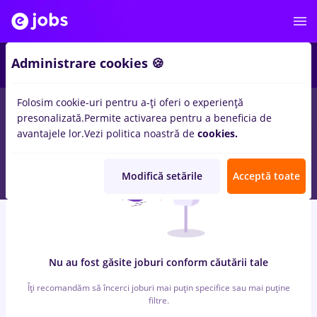
2
Administrare cookies 🍪
Folosim cookie-uri pentru a-ți oferi o experiență
0
locuri de munca
automation
in
Medicina / Sanatate
presonalizată.
Permite activarea pentru a beneficia de
avantajele lor.
Vezi politica noastră de
cookies.
Modifică setările
Acceptă toate
Nu au fost găsite joburi conform căutării tale
Îți recomandăm să încerci joburi mai puțin specifice sau mai puține
filtre.