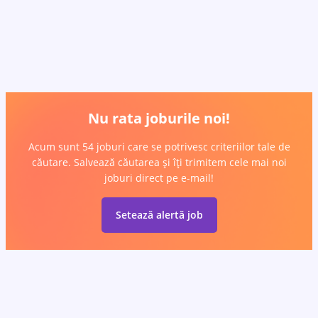
Nu rata joburile noi!
Acum sunt 54 joburi care se potrivesc criteriilor tale de
căutare. Salvează căutarea și îți trimitem cele mai noi
joburi direct pe e-mail!
Setează alertă job