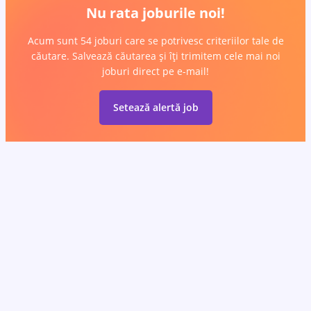
Nu rata joburile noi!
Acum sunt 54 joburi care se potrivesc criteriilor tale de
căutare. Salvează căutarea și îți trimitem cele mai noi
joburi direct pe e-mail!
Setează alertă job