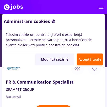
1
Administrare cookies 🍪
Folosim cookie-uri pentru a-ți oferi o experiență
presonalizată.
Permite activarea pentru a beneficia de
Salarii
Remote (de acasă)
București
Cluj-Napoc
avantajele lor.
Vezi politica noastră de
cookies.
54
locuri de munca
jurnalism pr
Modifică setările
Acceptă toate
31 Iul. 2026
PR & Communication Specialist
GRAMPET GROUP
București