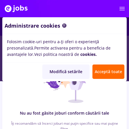
6
Administrare cookies 🍪
Folosim cookie-uri pentru a-ți oferi o experiență
0
locuri de munca
reactjs, Part time
in
Iasi (Iasi)
pentru
presonalizată.
Permite activarea pentru a beneficia de
Student, Fara experienta
in
Transport / Distributie
avantajele lor.
Vezi politica noastră de
cookies.
Modifică setările
Acceptă toate
Nu au fost găsite joburi conform căutării tale
Îți recomandăm să încerci joburi mai puțin specifice sau mai puține
filtre.