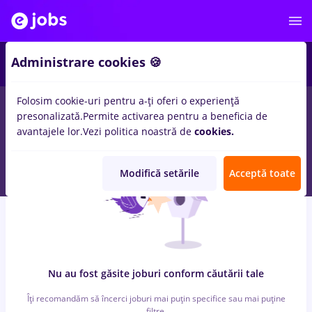
6
Administrare cookies 🍪
Folosim cookie-uri pentru a-ți oferi o experiență
0
locuri de munca
automation engineer, Part time
in
Iasi (Iasi)
presonalizată.
Permite activarea pentru a beneficia de
pentru
Student
in
Transport / Distributie, IT / Telecom
avantajele lor.
Vezi politica noastră de
cookies.
Modifică setările
Acceptă toate
Nu au fost găsite joburi conform căutării tale
Îți recomandăm să încerci joburi mai puțin specifice sau mai puține
filtre.