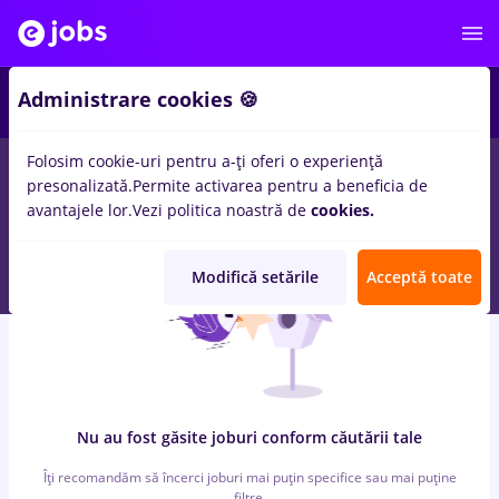
6
Administrare cookies 🍪
Folosim cookie-uri pentru a-ți oferi o experiență
0
locuri de munca
prime kapital
in
Iasi (Iasi)
pentru
Student,
presonalizată.
Permite activarea pentru a beneficia de
Fara experienta
in
Transport / Distributie, IT / Telecom
avantajele lor.
Vezi politica noastră de
cookies.
Modifică setările
Acceptă toate
Nu au fost găsite joburi conform căutării tale
Îți recomandăm să încerci joburi mai puțin specifice sau mai puține
filtre.