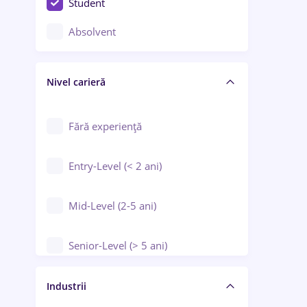
Student
Controlul calității
Absolvent
Crewing / Casino / Entertainment
Nivel carieră
Educație / Training / Arte
Farmacie
Fără experiență
Entry-Level (< 2 ani)
Mid-Level (2-5 ani)
Senior-Level (> 5 ani)
Manager / Executiv
Industrii