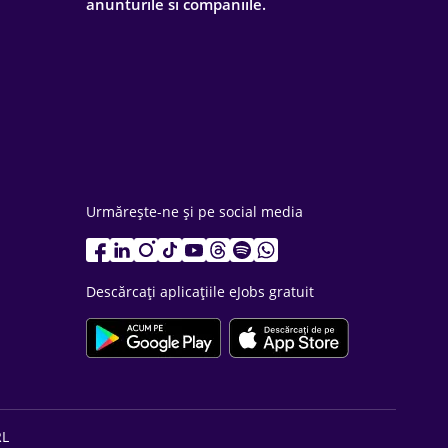
anunturile si companiile.
Urmărește-ne și pe social media
Descărcați aplicațiile eJobs gratuit
RL