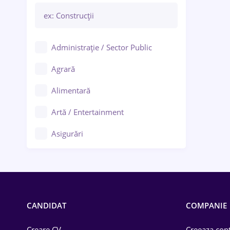
Administrație / Sector Public
Agrară
Alimentară
Artă / Entertainment
Asigurări
Bănci / Servicii financiare
Call-center / BPO
Chimică
CANDIDAT
COMPANIE
Comerț / Retail
Creare CV
Creeaza cont