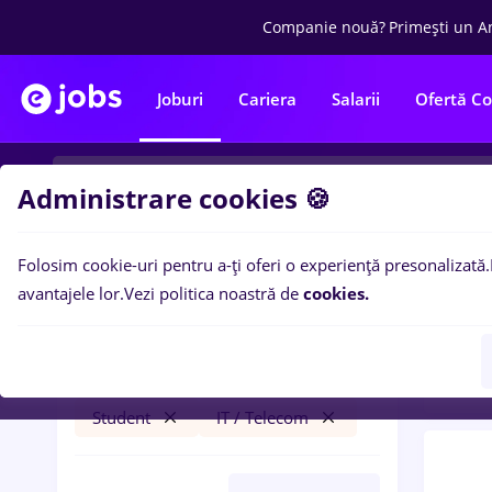
Companie nouă?
Primești un A
Joburi
Cariera
Salarii
Ofertă C
Administrare cookies 🍪
Folosim cookie-uri pentru a-ți oferi o experiență presonalizată.
0
loc
Filtre
avantajele lor.
Vezi politica noastră de
cookies.
Distr
hr junior
Iași (Iași)
Transport / Distribuție
Student
IT / Telecom