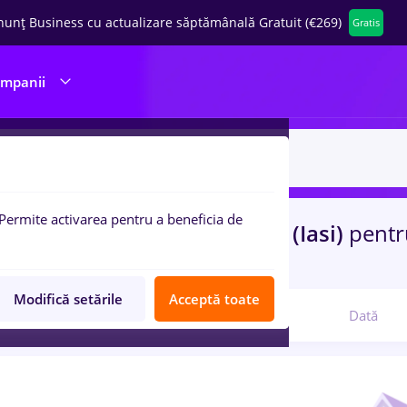
nunț Business cu actualizare săptămânală Gratuit (€269)
Gratis
ompanii
Permite activarea pentru a beneficia de
uri de munca
hr junior
in
Iasi (Iasi)
pentr
ibutie, IT / Telecom
Modifică setările
Acceptă toate
Relevanță
Dată