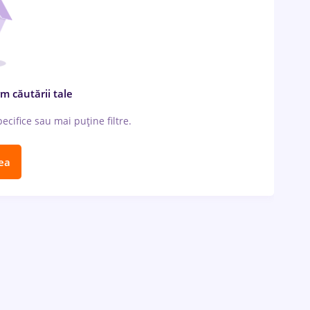
m căutării tale
cifice sau mai puține filtre.
ea