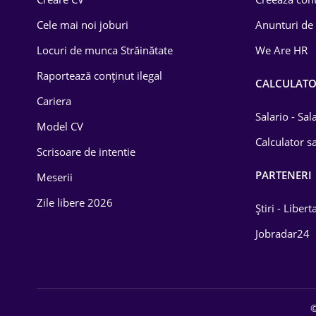
Construcții
Cele mai noi joburi
Anunturi de
Drept
Locuri de munca Străinătate
We Are HR
Educație / Training
Raportează conținut ilegal
CALCULAT
Cariera
Energetică
Salario - Sa
Model CV
Farma
Calculator sa
Scrisoare de intentie
Imobiliară
PARTENERI
Meserii
IT / Telecom
Zile libere 2026
Știri - Libert
Lemn / PVC
Jobradar24
Mașini / Auto
Media / Internet
©
Medicină / Sănătate