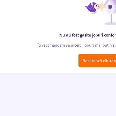
Nu au fost găsite joburi confor
Îți recomandăm să încerci joburi mai puțin spe
Resetează căutar