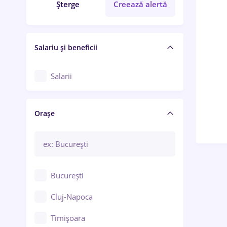
Șterge
Creează alertă
Salariu și beneficii
Salarii
Orașe
București
Cluj-Napoca
Timișoara