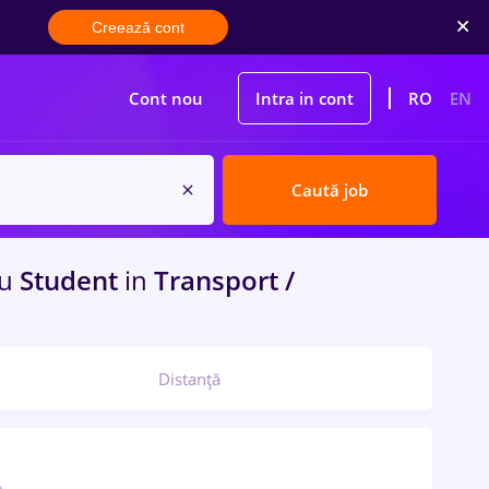
Creează cont
Cont nou
Intra in cont
RO
EN
Caută job
u
Student
in
Transport /
Distanță