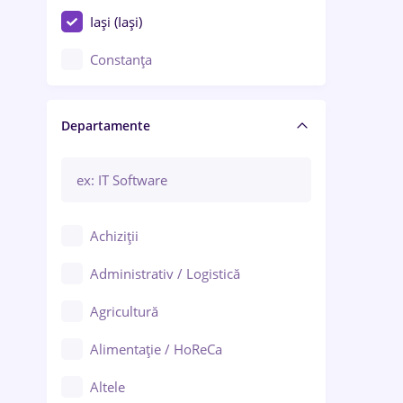
Iași (Iași)
Constanța
Craiova
Departamente
Brașov
Bacău
Brăila
Achiziții
Galați (Galați)
Administrativ / Logistică
Oradea
Agricultură
Ploiești
Alimentație / HoReCa
Adjud
Altele
Aiud