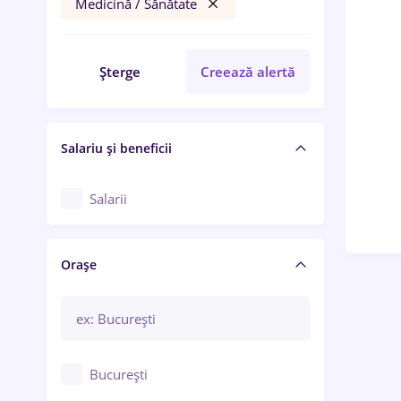
Medicină / Sănătate
Șterge
Creează alertă
Salariu și beneficii
Salarii
Orașe
București