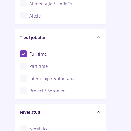
Alimentație / HoReCa
Adjud
Altele
Aiud
Arhitectură / Design interior
Alba Iulia
Tipul jobului
Asigurări
Alexandria
Au pair / Babysitter / Curățenie
Full time
Arad
Audit / Consultanță
Part time
Baia Mare
Auto / Echipamente
Internship / Voluntariat
Bârlad
Automatizări
Proiect / Sezonier
Bistrița (Bistrița-Năsăud)
Bănci
Nivel studii
Cercetare - dezvoltare
Chimie / Biochimie
Necalificat