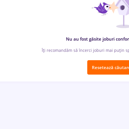
Nu au fost găsite joburi confor
Îți recomandăm să încerci joburi mai puțin spe
Resetează căutar