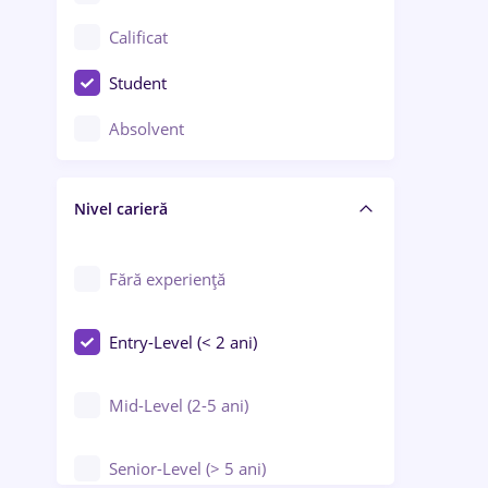
Confecții / Design vestimentar
Calificat
Construcții / Instalații
Student
Controlul calității
Absolvent
Crewing / Casino / Entertainment
Nivel carieră
Educație / Training / Arte
Farmacie
Fără experiență
Entry-Level (< 2 ani)
Mid-Level (2-5 ani)
Senior-Level (> 5 ani)