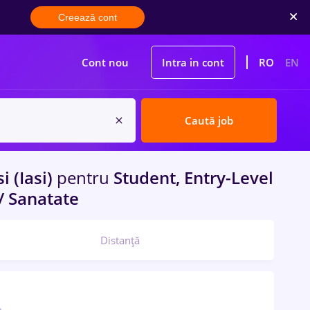
Creează cont
Cont nou
Intra in cont
RO
EN
Caută job
i (Iasi)
pentru
Student, Entry-Level
/ Sanatate
Distanță