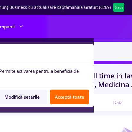
nunț Business cu actualizare săptămânală Gratuit (€269)
Gratis
ompanii
Permite activarea pentru a beneficia de
uri de munca
food panda, Full time
in
Ias
ani)
in
Transport / Distributie, Medicina 
Modifică setările
Acceptă toate
Relevanță
Dată