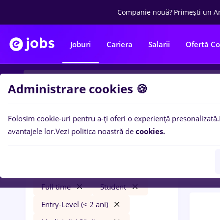
Companie nouă?
Primești un A
Joburi
Cariera
Salarii
Ofertă C
Administrare cookies 🍪
Folosim cookie-uri pentru a-ți oferi o experiență presonalizată.
0
loc
Filtre
avantajele lor.
Vezi politica noastră de
cookies.
(< 2 
food panda
Iași (Iași)
Transport / Distribuție
Full time
Student
Entry-Level (< 2 ani)