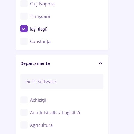
Cluj-Napoca
Timișoara
Iași (Iași)
Constanța
Craiova
Departamente
Brașov
Bacău
Brăila
Achiziții
Galați (Galați)
Administrativ / Logistică
Oradea
Agricultură
Ploiești