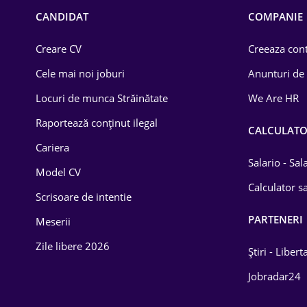
Chimică
CANDIDAT
COMPANIE
Comerț / Retail
Creare CV
Creeaza cont
Construcții
Cele mai noi joburi
Anunturi de
Drept
Locuri de munca Străinătate
We Are HR
Educație / Training
Raportează conținut ilegal
CALCULAT
Cariera
Energetică
Salario - Sa
Model CV
Farma
Calculator sa
Scrisoare de intentie
Imobiliară
PARTENERI
Meserii
IT / Telecom
Zile libere 2026
Știri - Libert
Lemn / PVC
Jobradar24
Mașini / Auto