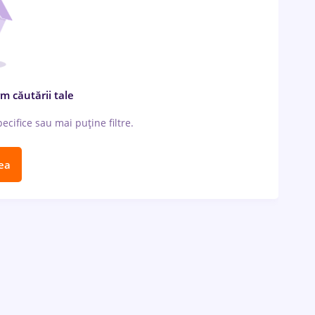
m căutării tale
cifice sau mai puține filtre.
ea