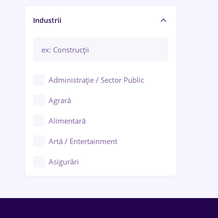
Manager / Executiv
Industrii
Administrație / Sector Public
Agrară
Alimentară
Artă / Entertainment
Asigurări
Bănci / Servicii financiare
Call-center / BPO