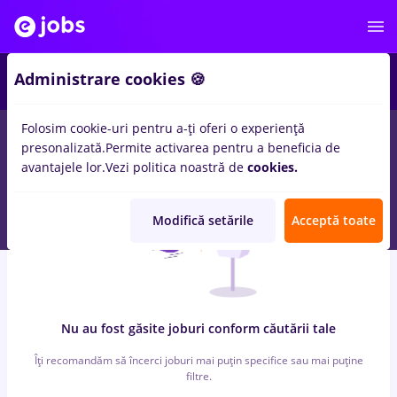
2
Administrare cookies 🍪
Folosim cookie-uri pentru a-ți oferi o experiență
0
locuri de munca
prahova
in
Iasi (Iasi)
presonalizată.
Permite activarea pentru a beneficia de
avantajele lor.
Vezi politica noastră de
cookies.
Modifică setările
Acceptă toate
Nu au fost găsite joburi conform căutării tale
Îți recomandăm să încerci joburi mai puțin specifice sau mai puține
filtre.