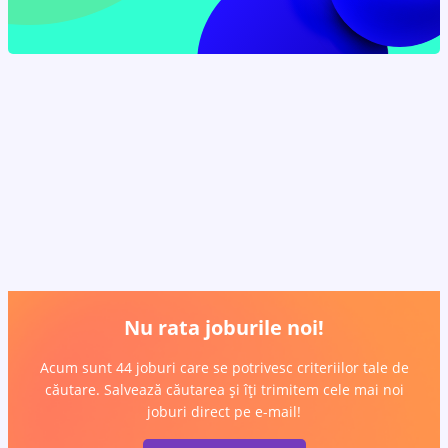
Nu rata joburile noi!
Acum sunt 44 joburi care se potrivesc criteriilor tale de
căutare. Salvează căutarea și îți trimitem cele mai noi
joburi direct pe e-mail!