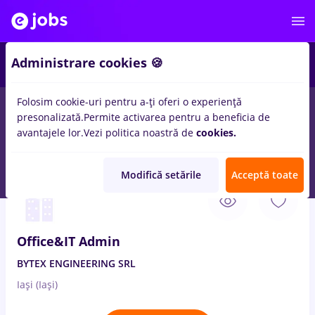
3
Administrare cookies 🍪
Folosim cookie-uri pentru a-ți oferi o experiență
presonalizată.
Permite activarea pentru a beneficia de
Salarii
Fără experiență
Entry-Level (< 2 ani)
Stu
avantajele lor.
Vezi politica noastră de
cookies.
44
locuri de munca
office depot, Part time
in
Iasi (Iasi)
Modifică setările
Acceptă toate
4 Aug. 2026
Office&IT Admin
BYTEX ENGINEERING SRL
Iași (Iași)