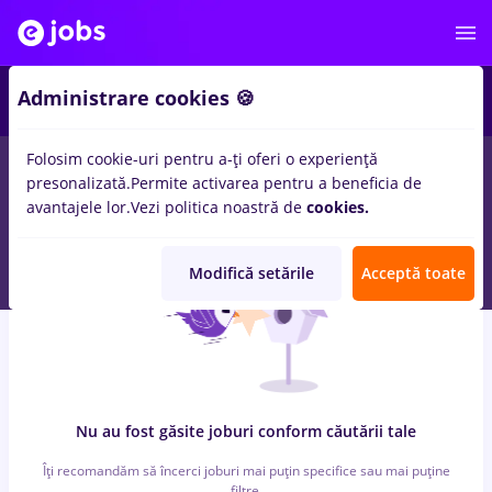
5
Administrare cookies 🍪
Folosim cookie-uri pentru a-ți oferi o experiență
0
locuri de munca
prime kapital, Part time
in
Iasi (Iasi)
pentru
presonalizată.
Permite activarea pentru a beneficia de
Student
in
Medicina / Sanatate
avantajele lor.
Vezi politica noastră de
cookies.
Modifică setările
Acceptă toate
Nu au fost găsite joburi conform căutării tale
Îți recomandăm să încerci joburi mai puțin specifice sau mai puține
filtre.