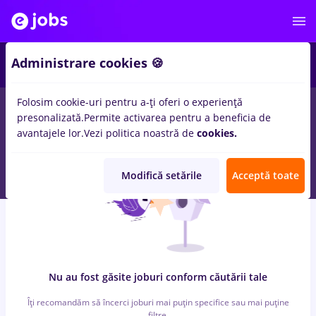
4
Administrare cookies 🍪
Folosim cookie-uri pentru a-ți oferi o experiență
0
locuri de munca
ambalator, Part time
in
Iasi (Iasi)
pentru
presonalizată.
Permite activarea pentru a beneficia de
Student
avantajele lor.
Vezi politica noastră de
cookies.
Modifică setările
Acceptă toate
Nu au fost găsite joburi conform căutării tale
Îți recomandăm să încerci joburi mai puțin specifice sau mai puține
filtre.