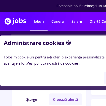
Companie nouă?
Primești un A
Joburi
Cariera
Salarii
Ofertă C
Administrare cookies 🍪
Folosim cookie-uri pentru a-ți oferi o experiență presonalizată.
Filtre po
Filtre
avantajele lor.
Vezi politica noastră de
cookies.
34
lo
quality
Iași (Iași)
Fără experiență
Șterge
Creează alertă