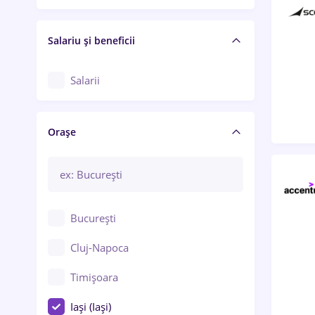
Salariu și beneficii
Salarii
Orașe
București
Cluj-Napoca
Timișoara
Iași (Iași)