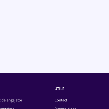
UTILE
 de angajator
Contact
 angajare
Despre eJobs