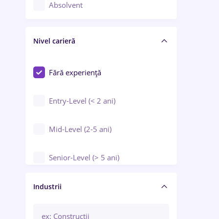
Controlul calității
Absolvent
Crewing / Casino / Entertainment
Nivel carieră
Educație / Training / Arte
Farmacie
Fără experiență
Entry-Level (< 2 ani)
Mid-Level (2-5 ani)
Senior-Level (> 5 ani)
Manager / Executiv
Industrii