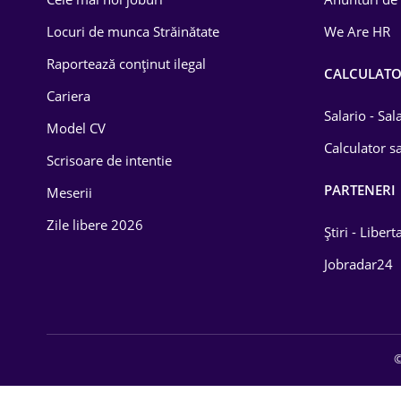
Drept
Locuri de munca Străinătate
We Are HR
Educație / Training
Raportează conținut ilegal
CALCULAT
Cariera
Energetică
Salario - Sa
Model CV
Farma
Calculator sa
Scrisoare de intentie
Imobiliară
PARTENERI
Meserii
IT / Telecom
Zile libere 2026
Știri - Libert
Lemn / PVC
Jobradar24
Mașini / Auto
Media / Internet
©
Medicină / Sănătate