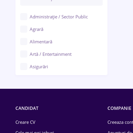
Administrație / Sector Public
Agrară
Alimentară
Artă / Entertainment
Asigurări
Bănci / Servicii financiare
Call-center / BPO
Chimică
CANDIDAT
COMPANIE
Comerț / Retail
Creare CV
Creeaza cont
Construcții
Cele mai noi joburi
Anunturi de