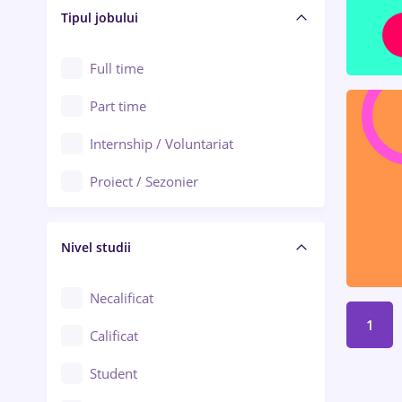
Alba Iulia
Tipul jobului
Asigurări
Alexandria
Au pair / Babysitter / Curățenie
Full time
Arad
Audit / Consultanță
Part time
Baia Mare
Auto / Echipamente
Internship / Voluntariat
Bârlad
Automatizări
Proiect / Sezonier
Bistrița (Bistrița-Năsăud)
Bănci
Nivel studii
Cercetare - dezvoltare
Chimie / Biochimie
Necalificat
1
Confecții / Design vestimentar
Calificat
Construcții / Instalații
Student