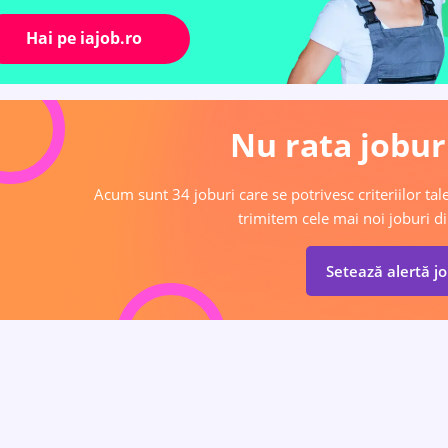
Hai pe iajob.ro
Nu rata joburi
Acum sunt 34 joburi care se potrivesc criteriilor tale
trimitem cele mai noi joburi di
Setează alertă j