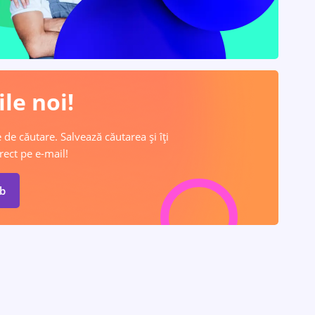
le noi!
 de căutare. Salvează căutarea și îți
rect pe e-mail!
ob