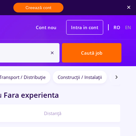
Creează cont
Cont nou
Intra in cont
RO
EN
Caută job
Transport / Distribuție
Construcții / Instalații
Bănci
u
Fara experienta
Distanță