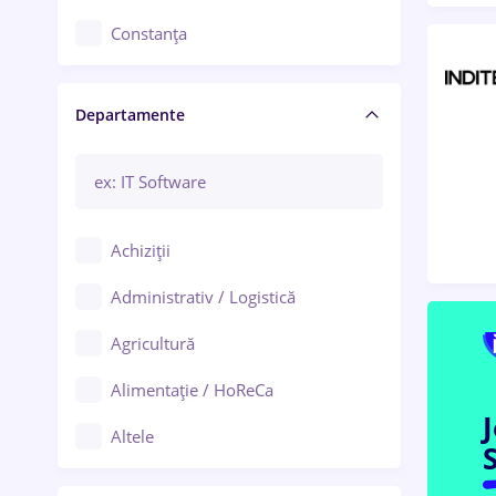
Constanța
Craiova
Departamente
Brașov
Bacău
Brăila
Achiziții
Galați (Galați)
Administrativ / Logistică
Oradea
Agricultură
Ploiești
Alimentație / HoReCa
Adjud
Altele
S
Aiud
Arhitectură / Design interior