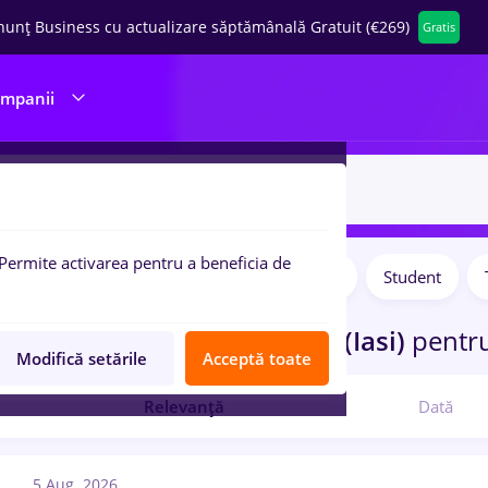
nunț Business cu actualizare săptămânală Gratuit (€269)
Gratis
ompanii
Permite activarea pentru a beneficia de
Salarii
Full time
Part time
Student
pulare:
curi de munca
quality
in
Iasi (Iasi)
pentr
Modifică setările
Acceptă toate
Relevanță
Dată
5 Aug. 2026