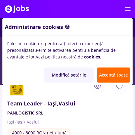
2
Administrare cookies 🍪
Folosim cookie-uri pentru a-ți oferi o experiență
presonalizată.
Permite activarea pentru a beneficia de
Salarii
Full time
Part time
Fără experiență
avantajele lor.
Vezi politica noastră de
cookies.
103
locuri de munca
leader
in
Iasi (Iasi)
Modifică setările
Acceptă toate
10 Aug. 2026
Team Leader - Iași,Vaslui
PANLOGISTIC SRL
Iași (Iași), Vaslui
4000 - 8000 RON net / lună