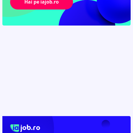
Hai pe iajob.ro