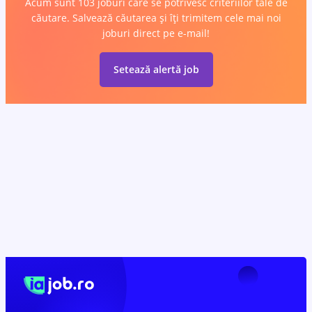
Acum sunt 103 joburi care se potrivesc criteriilor tale de
căutare. Salvează căutarea și îți trimitem cele mai noi
joburi direct pe e-mail!
Setează alertă job