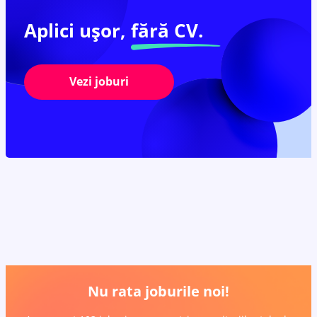
Aplici ușor,
fără CV.
Vezi joburi
Nu rata joburile noi!