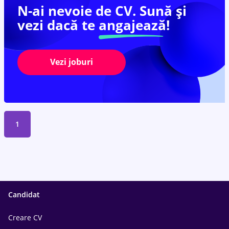
N-ai nevoie de CV. Sună și
vezi dacă te
angajează!
Vezi joburi
1
Candidat
Creare CV