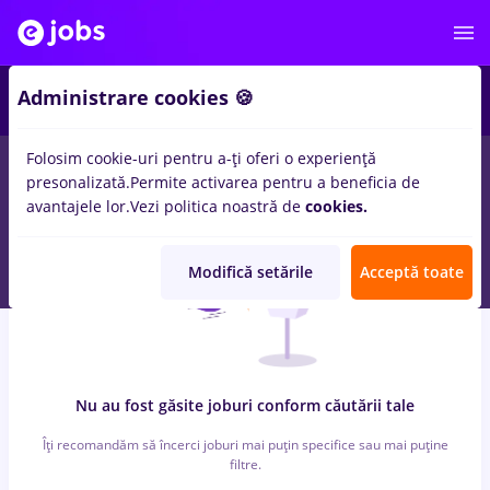
3
Administrare cookies 🍪
Folosim cookie-uri pentru a-ți oferi o experiență
0
locuri de munca
topometrist, Full time
in
Iasi (Iasi)
presonalizată.
Permite activarea pentru a beneficia de
avantajele lor.
Vezi politica noastră de
cookies.
Modifică setările
Acceptă toate
Nu au fost găsite joburi conform căutării tale
Îți recomandăm să încerci joburi mai puțin specifice sau mai puține
filtre.