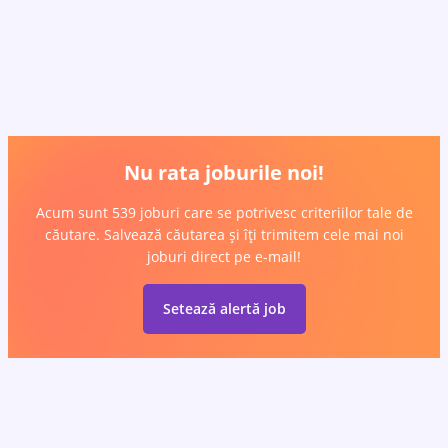
Nu rata joburile noi!
Acum sunt 539 joburi care se potrivesc criteriilor tale de
căutare. Salvează căutarea și îți trimitem cele mai noi
joburi direct pe e-mail!
Setează alertă job