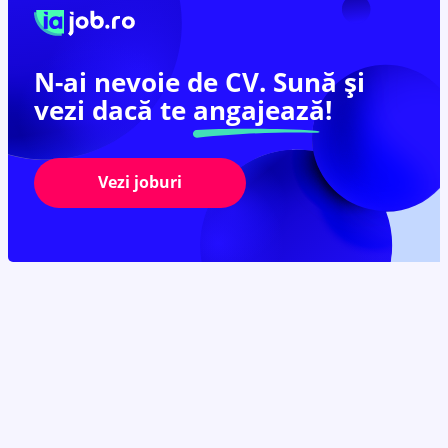
N-ai nevoie de CV. Sună și
vezi dacă te
angajează!
Vezi joburi