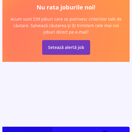
Nu rata joburile noi!
Acum sunt 539 joburi care se potrivesc criteriilor tale de
căutare. Salvează căutarea și îți trimitem cele mai noi
joburi direct pe e-mail!
Setează alertă job