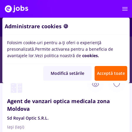
3
Administrare cookies 🍪
Folosim cookie-uri pentru a-ți oferi o experiență
presonalizată.
Permite activarea pentru a beneficia de
Salarii
Fără experiență
Entry-Level (< 2 ani)
Stu
avantajele lor.
Vezi politica noastră de
cookies.
539
locuri de munca
back office operator, Full time
in
Iasi (Iasi)
Modifică setările
Acceptă toate
6 Aug. 2026
Agent de vanzari optica medicala zona
Moldova
Sd Royal Optic S.R.L.
Iași (Iași)