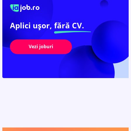
Aplici ușor,
fără CV.
Vezi joburi