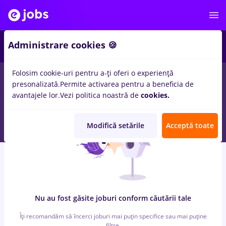
3
Administrare cookies 🍪
Folosim cookie-uri pentru a-ți oferi o experiență
0
locuri de munca
ilustrator
in
Iasi (Iasi)
pentru
Entry-Level (< 2
presonalizată.
Permite activarea pentru a beneficia de
ani)
avantajele lor.
Vezi politica noastră de
cookies.
Modifică setările
Acceptă toate
Nu au fost găsite joburi conform căutării tale
Îți recomandăm să încerci joburi mai puțin specifice sau mai puține
filtre.