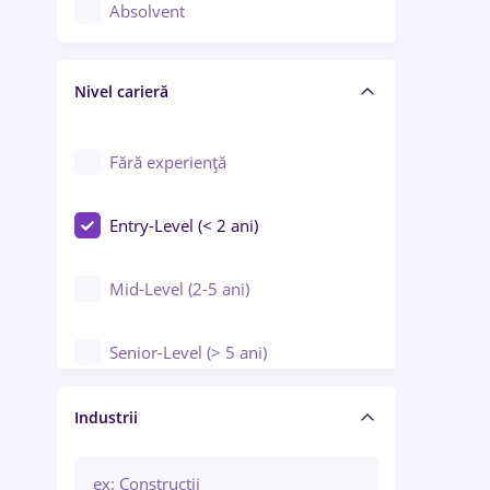
Controlul calității
Absolvent
Crewing / Casino / Entertainment
Nivel carieră
Educație / Training / Arte
Farmacie
Fără experiență
Entry-Level (< 2 ani)
Mid-Level (2-5 ani)
Senior-Level (> 5 ani)
Manager / Executiv
Industrii