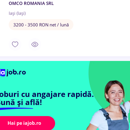
OMCO ROMANIA SRL
Iași (Iași)
3200 - 3500 RON net / lună
Joburi cu angajare rapidă.
ună și află!
Hai pe iajob.ro