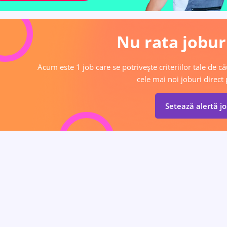
Nu rata joburi
Acum este 1 job care se potrivește criteriilor tale de că
cele mai noi joburi direct 
Setează alertă j