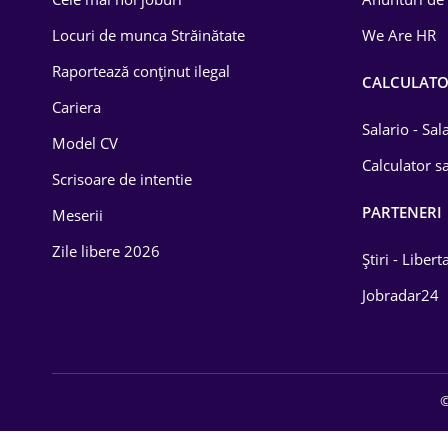
Drept
Locuri de munca Străinătate
We Are HR
Educație / Training
Raportează conținut ilegal
CALCULAT
Cariera
Energetică
Salario - Sa
Model CV
Farma
Calculator sa
Scrisoare de intentie
Imobiliară
PARTENERI
Meserii
IT / Telecom
Zile libere 2026
Știri - Libert
Lemn / PVC
Jobradar24
Mașini / Auto
Media / Internet
©
Medicină / Sănătate