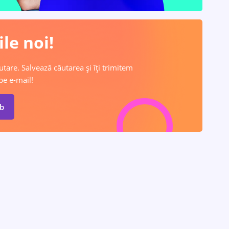
le noi!
utare. Salvează căutarea și îți trimitem
pe e-mail!
ob