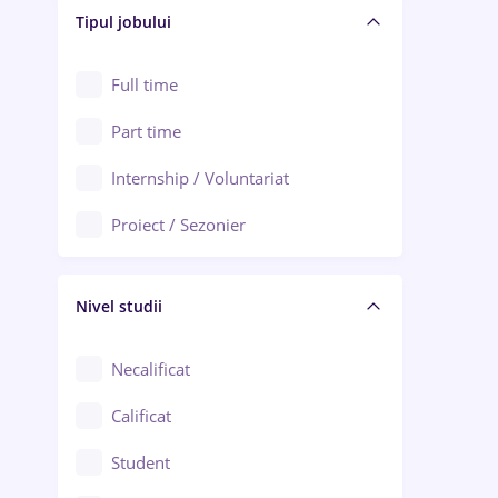
Alba Iulia
Tipul jobului
Asigurări
Alexandria
Au pair / Babysitter / Curățenie
Full time
Arad
Audit / Consultanță
Part time
Baia Mare
Auto / Echipamente
Internship / Voluntariat
Bârlad
Automatizări
Proiect / Sezonier
Bistrița (Bistrița-Năsăud)
Bănci
Nivel studii
Cercetare - dezvoltare
Chimie / Biochimie
Necalificat
Confecții / Design vestimentar
Calificat
Construcții / Instalații
Student