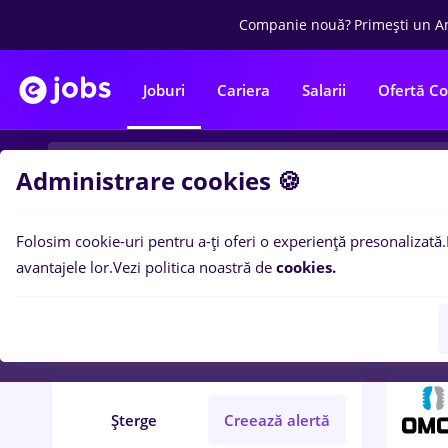
Companie nouă?
Primești un A
Joburi
Cariera
Salarii
Ofertă C
Administrare cookies 🍪
Folosim cookie-uri pentru a-ți oferi o experiență presonalizată.
1
loc
Filtre
avantajele lor.
Vezi politica noastră de
cookies.
ambalator
Iași (Iași)
Entry-Level (< 2 ani)
Șterge
Creează alertă