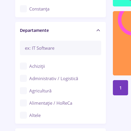
Constanța
Craiova
Departamente
Brașov
Bacău
Brăila
Achiziții
Galați (Galați)
Administrativ / Logistică
Oradea
1
Agricultură
Ploiești
Alimentație / HoReCa
Adjud
Altele
Aiud
Arhitectură / Design interior