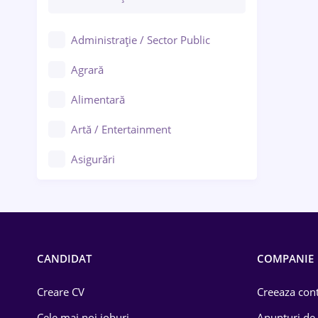
Administrație / Sector Public
Agrară
Alimentară
Artă / Entertainment
Asigurări
Bănci / Servicii financiare
Call-center / BPO
Chimică
CANDIDAT
COMPANIE
Comerț / Retail
Creare CV
Creeaza cont
Construcții
Cele mai noi joburi
Anunturi de