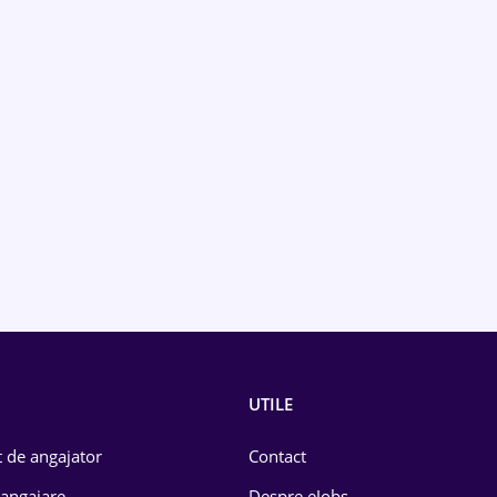
UTILE
 de angajator
Contact
 angajare
Despre eJobs