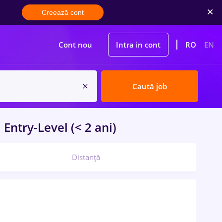
Creează cont
Cont nou
Intra in cont
RO
EN
Caută job
u
Entry-Level (< 2 ani)
Distanță