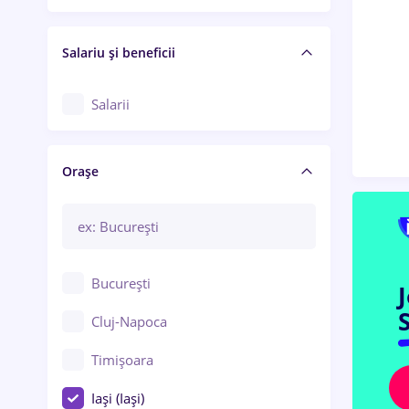
Salariu și beneficii
Salarii
Orașe
București
S
Cluj-Napoca
Timișoara
Iași (Iași)