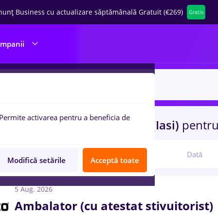
nunț Business cu actualizare săptămânală Gratuit (€269)
Gratis
ompanii
Permite activarea pentru a beneficia de
 de munca
ambalator
in
Iasi (Iasi)
pentr
Relevanță
Dată
Modifică setările
Acceptă toate
5 Aug. 2026
Ambalator (cu atestat stivuitorist)