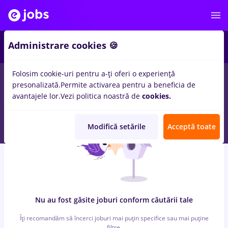
5
Administrare cookies 🍪
Folosim cookie-uri pentru a-ți oferi o experiență
0
locuri de munca
rm valcea, Part time
in
Iasi (Iasi)
pentru
Fara
presonalizată.
Permite activarea pentru a beneficia de
experienta
in
Constructii / Instalatii
avantajele lor.
Vezi politica noastră de
cookies.
Modifică setările
Acceptă toate
Nu au fost găsite joburi conform căutării tale
Îți recomandăm să încerci joburi mai puțin specifice sau mai puține
filtre.