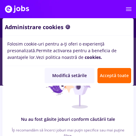
6
Administrare cookies 🍪
Folosim cookie-uri pentru a-ți oferi o experiență
0
locuri de munca
haier, Part time
in
Iasi (Iasi)
pentru
Student
presonalizată.
Permite activarea pentru a beneficia de
in
Constructii / Instalatii, Medicina / Sanatate
avantajele lor.
Vezi politica noastră de
cookies.
Modifică setările
Acceptă toate
Nu au fost găsite joburi conform căutării tale
Îți recomandăm să încerci joburi mai puțin specifice sau mai puține
filtre.