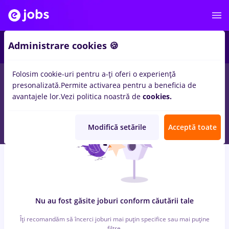
6
Administrare cookies 🍪
Folosim cookie-uri pentru a-ți oferi o experiență
0
locuri de munca
atos, Part time
in
Iasi (Iasi)
pentru
Student
in
presonalizată.
Permite activarea pentru a beneficia de
Constructii / Instalatii, IT / Telecom
avantajele lor.
Vezi politica noastră de
cookies.
Modifică setările
Acceptă toate
Nu au fost găsite joburi conform căutării tale
Îți recomandăm să încerci joburi mai puțin specifice sau mai puține
filtre.