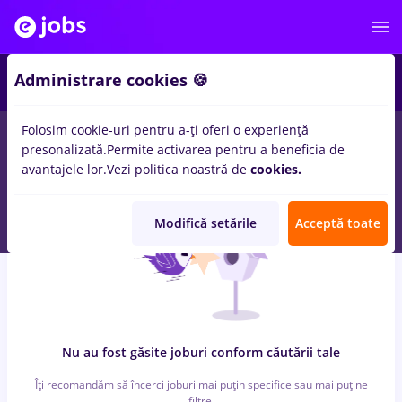
6
Administrare cookies 🍪
Folosim cookie-uri pentru a-ți oferi o experiență
0
locuri de munca
atos, Part time
in
Iasi (Iasi)
pentru
Entry-
presonalizată.
Permite activarea pentru a beneficia de
Level (< 2 ani)
in
Constructii / Instalatii, Medicina / Sanatate
avantajele lor.
Vezi politica noastră de
cookies.
Modifică setările
Acceptă toate
Nu au fost găsite joburi conform căutării tale
Îți recomandăm să încerci joburi mai puțin specifice sau mai puține
filtre.