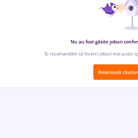
Nu au fost găsite joburi confor
Îți recomandăm să încerci joburi mai puțin spe
Resetează căutar