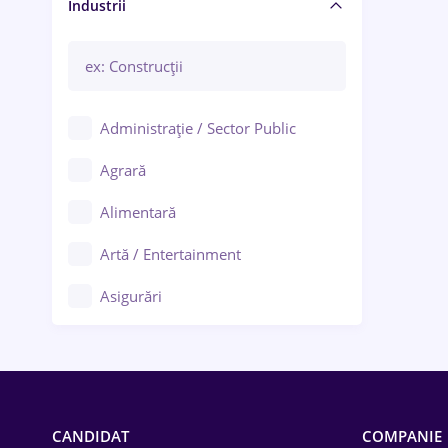
Manager / Executiv
Industrii
Administrație / Sector Public
Agrară
Alimentară
Artă / Entertainment
Asigurări
Bănci / Servicii financiare
Call-center / BPO
Chimică
CANDIDAT
COMPANIE