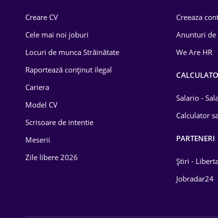
Comerț / Retail
Creare CV
Creeaza cont
Construcții
Cele mai noi joburi
Anunturi de
Drept
Locuri de munca Străinătate
We Are HR
Educație / Training
Raportează conținut ilegal
CALCULAT
Cariera
Energetică
Salario - Sa
Model CV
Farma
Calculator sa
Scrisoare de intentie
Imobiliară
PARTENERI
Meserii
IT / Telecom
Zile libere 2026
Știri - Libert
Lemn / PVC
Jobradar24
Mașini / Auto
Media / Internet