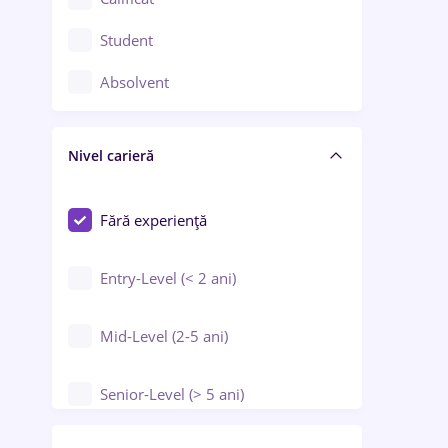
Construcții / Instalații
Student
Controlul calității
Absolvent
Crewing / Casino / Entertainment
Nivel carieră
Educație / Training / Arte
Farmacie
Fără experiență
Entry-Level (< 2 ani)
Mid-Level (2-5 ani)
Senior-Level (> 5 ani)