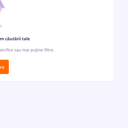
m căutării tale
cifice sau mai puține filtre.
ea