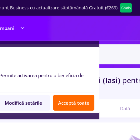
nunț Business cu actualizare săptămânală Gratuit (€269)
Gratis
ompanii
Permite activarea pentru a beneficia de
uri de munca
sofer bce
in
Iasi (Iasi)
pent
latii, Medicina / Sanatate
Modifică setările
Acceptă toate
Relevanță
Dată