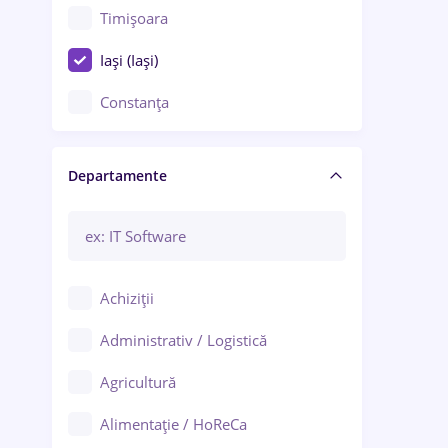
Timișoara
Iași (Iași)
Constanța
Craiova
Departamente
Brașov
Bacău
Brăila
Achiziții
Galați (Galați)
Administrativ / Logistică
Oradea
Agricultură
Ploiești
Alimentație / HoReCa
Adjud