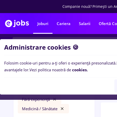
Companie nouă?
Primești un A
Joburi
Cariera
Salarii
Ofertă C
Administrare cookies 🍪
Folosim cookie-uri pentru a-ți oferi o experiență presonalizată.
0
loc
Filtre
avantajele lor.
Vezi politica noastră de
cookies.
Insta
sofer bce
Iași (Iași)
Construcții / Instalații
Fără experiență
Medicină / Sănătate