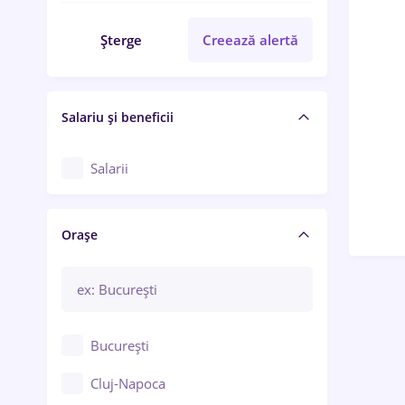
Șterge
Creează alertă
Salariu și beneficii
Salarii
Orașe
București
Cluj-Napoca