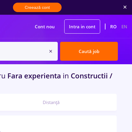
Creează cont
Cont nou
Intra in cont
RO
EN
Caută job
ru
Fara experienta
in
Constructii /
Distanță