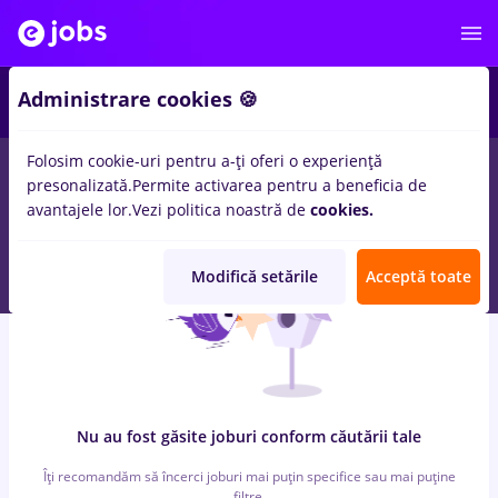
5
Administrare cookies 🍪
Folosim cookie-uri pentru a-ți oferi o experiență
0
locuri de munca
toate, Full time
in
Iasi (Iasi)
pentru
Fara
presonalizată.
Permite activarea pentru a beneficia de
experienta
in
Constructii / Instalatii
avantajele lor.
Vezi politica noastră de
cookies.
Modifică setările
Acceptă toate
Nu au fost găsite joburi conform căutării tale
Îți recomandăm să încerci joburi mai puțin specifice sau mai puține
filtre.