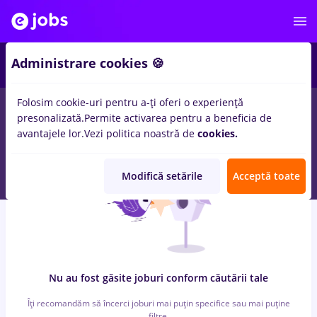
4
Administrare cookies 🍪
Folosim cookie-uri pentru a-ți oferi o experiență
0
locuri de munca
ingrijitor
in
Iasi (Iasi)
pentru
Entry-Level (< 2
presonalizată.
Permite activarea pentru a beneficia de
ani)
in
Constructii / Instalatii
avantajele lor.
Vezi politica noastră de
cookies.
Modifică setările
Acceptă toate
Nu au fost găsite joburi conform căutării tale
Îți recomandăm să încerci joburi mai puțin specifice sau mai puține
filtre.