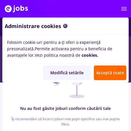
2
Administrare cookies 🍪
Folosim cookie-uri pentru a-ți oferi o experiență
0
locuri de munca
carrefour
in
Iasi (Iasi)
presonalizată.
Permite activarea pentru a beneficia de
avantajele lor.
Vezi politica noastră de
cookies.
Modifică setările
Acceptă toate
Nu au fost găsite joburi conform căutării tale
Îți recomandăm să încerci joburi mai puțin specifice sau mai puține
filtre.