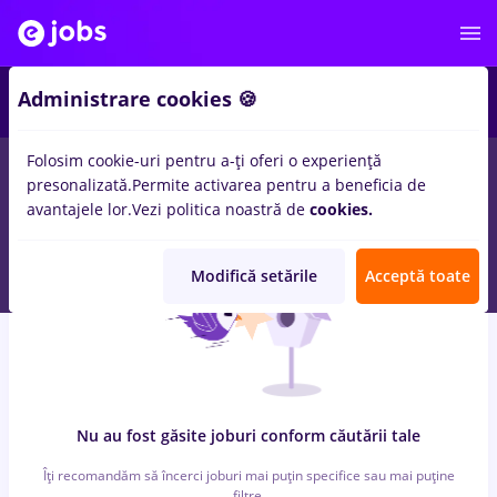
6
Administrare cookies 🍪
Folosim cookie-uri pentru a-ți oferi o experiență
0
locuri de munca
arhivist, Part time
in
Iasi (Iasi)
pentru
Fara
presonalizată.
Permite activarea pentru a beneficia de
experienta
in
Banci, Medicina / Sanatate
avantajele lor.
Vezi politica noastră de
cookies.
Modifică setările
Acceptă toate
Nu au fost găsite joburi conform căutării tale
Îți recomandăm să încerci joburi mai puțin specifice sau mai puține
filtre.