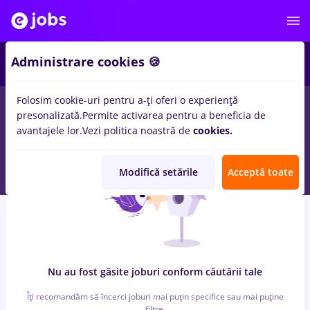
6
Administrare cookies 🍪
Folosim cookie-uri pentru a-ți oferi o experiență
0
locuri de munca
bombardier, Part time
in
Iasi (Iasi)
pentru
presonalizată.
Permite activarea pentru a beneficia de
Student, Entry-Level (< 2 ani)
in
Banci
avantajele lor.
Vezi politica noastră de
cookies.
Modifică setările
Acceptă toate
Nu au fost găsite joburi conform căutării tale
Îți recomandăm să încerci joburi mai puțin specifice sau mai puține
filtre.