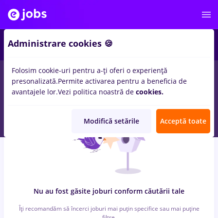
6
Administrare cookies 🍪
Folosim cookie-uri pentru a-ți oferi o experiență
0
locuri de munca
arhivist, Part time
in
Iasi (Iasi)
pentru
presonalizată.
Permite activarea pentru a beneficia de
Student, Entry-Level (< 2 ani)
in
Banci
avantajele lor.
Vezi politica noastră de
cookies.
Modifică setările
Acceptă toate
Nu au fost găsite joburi conform căutării tale
Îți recomandăm să încerci joburi mai puțin specifice sau mai puține
filtre.