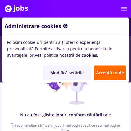
4
Administrare cookies 🍪
Folosim cookie-uri pentru a-ți oferi o experiență
0
locuri de munca
sofer bce
in
Iasi (Iasi)
pentru
Fara experienta
presonalizată.
Permite activarea pentru a beneficia de
in
Banci
avantajele lor.
Vezi politica noastră de
cookies.
Modifică setările
Acceptă toate
Nu au fost găsite joburi conform căutării tale
Îți recomandăm să încerci joburi mai puțin specifice sau mai puține
filtre.