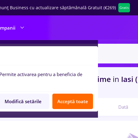
nunț Business cu actualizare săptămânală Gratuit (€269)
Gratis
ompanii
Permite activarea pentru a beneficia de
uri de munca
intership, Full time
in
Iasi 
, IT / Telecom
Modifică setările
Acceptă toate
Relevanță
Dată