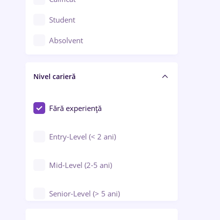
Construcții / Instalații
Student
Controlul calității
Absolvent
Crewing / Casino / Entertainment
Nivel carieră
Educație / Training / Arte
Farmacie
Fără experiență
Entry-Level (< 2 ani)
Mid-Level (2-5 ani)
Senior-Level (> 5 ani)