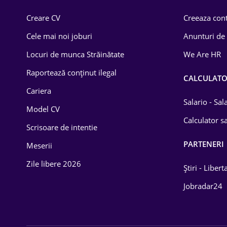
Comerț / Retail
Creare CV
Creeaza cont
Construcții
Cele mai noi joburi
Anunturi de
Drept
Locuri de munca Străinătate
We Are HR
Educație / Training
Raportează conținut ilegal
CALCULAT
Cariera
Energetică
Salario - Sa
Model CV
Farma
Calculator sa
Scrisoare de intentie
Imobiliară
PARTENERI
Meserii
IT / Telecom
Zile libere 2026
Știri - Libert
Lemn / PVC
Jobradar24
Mașini / Auto
Media / Internet