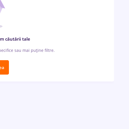
m căutării tale
cifice sau mai puține filtre.
ea