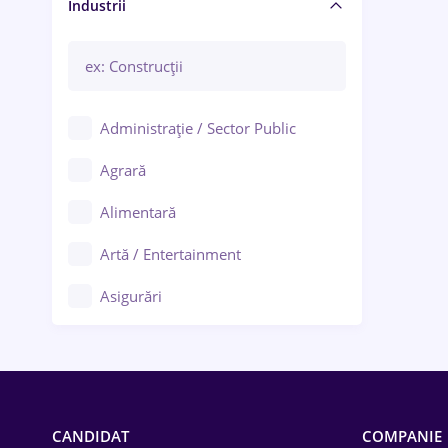
Manager / Executiv
Industrii
Administrație / Sector Public
Agrară
Alimentară
Artă / Entertainment
Asigurări
Bănci / Servicii financiare
Call-center / BPO
Chimică
CANDIDAT
COMPANIE