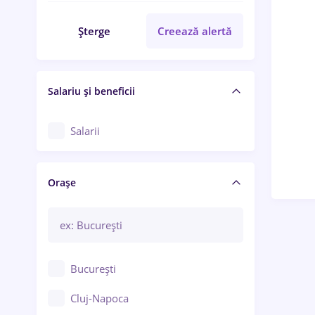
Șterge
Creează alertă
Salariu și beneficii
Salarii
Orașe
București
Cluj-Napoca