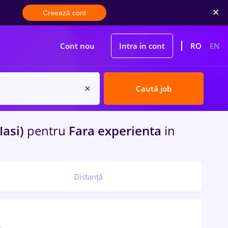
Creează cont
Cont nou
Intra in cont
RO
EN
Caută job
(Iasi)
pentru
Fara experienta
in
Distanță