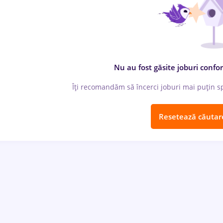
Nu au fost găsite joburi confor
Îți recomandăm să încerci joburi mai puțin spe
Resetează căutar