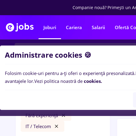
Companie nouă?
Primești un A
Joburi
Cariera
Salarii
Ofertă C
Administrare cookies 🍪
Folosim cookie-uri pentru a-ți oferi o experiență presonalizată.
0
loc
Filtre
avantajele lor.
Vezi politica noastră de
cookies.
Banci
intership
Iași (Iași)
Bănci
Full time
Fără experiență
IT / Telecom