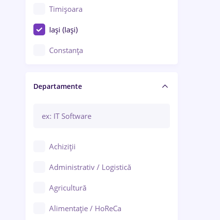
Timișoara
Iași (Iași)
Constanța
Craiova
Departamente
Brașov
Bacău
Brăila
Achiziții
Galați (Galați)
Administrativ / Logistică
Oradea
Agricultură
Ploiești
Alimentație / HoReCa
Adjud