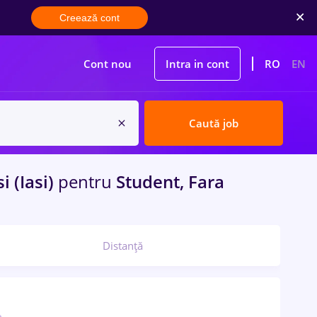
Creează cont
Cont nou
Intra in cont
RO
EN
Caută job
i (Iasi)
pentru
Student, Fara
Distanță