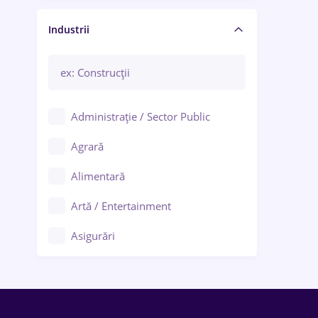
Manager / Executiv
Industrii
Administrație / Sector Public
Agrară
Alimentară
Artă / Entertainment
Asigurări
Bănci / Servicii financiare
Call-center / BPO