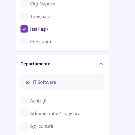
Cluj-Napoca
Timișoara
Iași (Iași)
Constanța
Craiova
Departamente
Brașov
Bacău
Brăila
Achiziții
Galați (Galați)
Administrativ / Logistică
Oradea
Agricultură
Ploiești