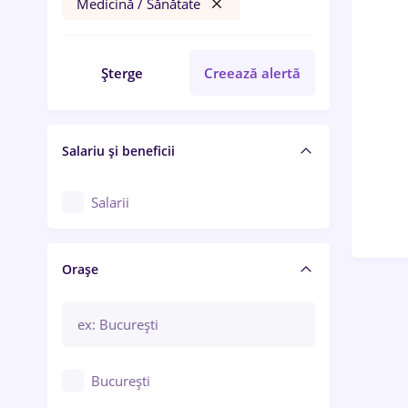
Medicină / Sănătate
Șterge
Creează alertă
Salariu și beneficii
Salarii
Orașe
București