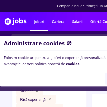
Companie nouă?
Primești un A
Joburi
Cariera
Salarii
Ofertă C
Administrare cookies 🍪
Folosim cookie-uri pentru a-ți oferi o experiență presonalizată.
0
loc
Filtre
avantajele lor.
Vezi politica noastră de
cookies.
expe
food panda
Iași (Iași)
Bănci
Full time
Student
Fără experiență