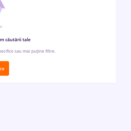
m căutării tale
cifice sau mai puține filtre.
ea