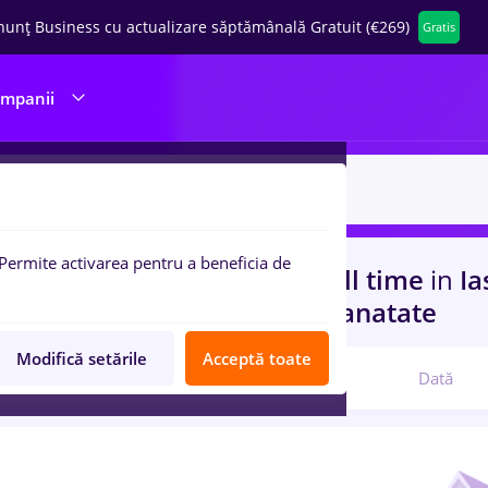
nunț Business cu actualizare săptămânală Gratuit (€269)
Gratis
ompanii
Permite activarea pentru a beneficia de
uri de munca
food panda, Full time
in
Ias
rienta
in
Banci, Medicina / Sanatate
Modifică setările
Acceptă toate
Relevanță
Dată