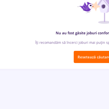
Nu au fost găsite joburi confor
Îți recomandăm să încerci joburi mai puțin spe
Resetează căutar