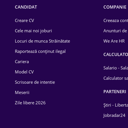
Chimică
CANDIDAT
COMPANIE
Comerț / Retail
Creare CV
Creeaza cont
Construcții
Cele mai noi joburi
Anunturi de
Drept
Locuri de munca Străinătate
We Are HR
Educație / Training
Raportează conținut ilegal
CALCULAT
Cariera
Energetică
Salario - Sa
Model CV
Farma
Calculator sa
Scrisoare de intentie
Imobiliară
PARTENERI
Meserii
IT / Telecom
Zile libere 2026
Știri - Libert
Lemn / PVC
Jobradar24
Mașini / Auto