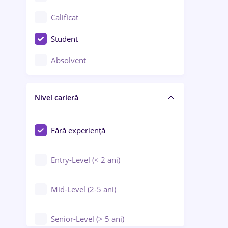
Confecții / Design vestimentar
Calificat
Construcții / Instalații
Student
Controlul calității
Absolvent
Crewing / Casino / Entertainment
Nivel carieră
Educație / Training / Arte
Farmacie
Fără experiență
Entry-Level (< 2 ani)
Mid-Level (2-5 ani)
Senior-Level (> 5 ani)