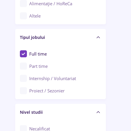
Alimentație / HoReCa
Adjud
Altele
Aiud
Arhitectură / Design interior
Alba Iulia
Tipul jobului
Asigurări
Alexandria
Au pair / Babysitter / Curățenie
Full time
Arad
Audit / Consultanță
Part time
Baia Mare
Auto / Echipamente
Internship / Voluntariat
Bârlad
Automatizări
Proiect / Sezonier
Bistrița (Bistrița-Năsăud)
Bănci
Nivel studii
Cercetare - dezvoltare
Chimie / Biochimie
Necalificat