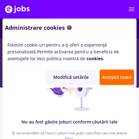
6
Administrare cookies 🍪
Folosim cookie-uri pentru a-ți oferi o experiență
0
locuri de munca
rigipsar zugrav faiantar, Full time
in
Iasi (Iasi)
presonalizată.
Permite activarea pentru a beneficia de
pentru
Student, Entry-Level (< 2 ani)
in
Banci
avantajele lor.
Vezi politica noastră de
cookies.
Modifică setările
Acceptă toate
Nu au fost găsite joburi conform căutării tale
Îți recomandăm să încerci joburi mai puțin specifice sau mai puține
filtre.