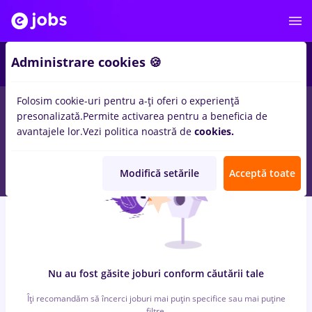
6
Administrare cookies 🍪
Folosim cookie-uri pentru a-ți oferi o experiență
0
locuri de munca
arhivist, Full time
in
Iasi (Iasi)
pentru
Entry-
presonalizată.
Permite activarea pentru a beneficia de
Level (< 2 ani)
in
Banci, IT / Telecom
avantajele lor.
Vezi politica noastră de
cookies.
Modifică setările
Acceptă toate
Nu au fost găsite joburi conform căutării tale
Îți recomandăm să încerci joburi mai puțin specifice sau mai puține
filtre.