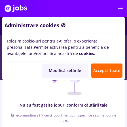
3
Administrare cookies 🍪
Folosim cookie-uri pentru a-ți oferi o experiență
0
locuri de munca
ferma
in
Iasi (Iasi)
in
Banci
presonalizată.
Permite activarea pentru a beneficia de
avantajele lor.
Vezi politica noastră de
cookies.
Modifică setările
Acceptă toate
Nu au fost găsite joburi conform căutării tale
Îți recomandăm să încerci joburi mai puțin specifice sau mai puține
filtre.