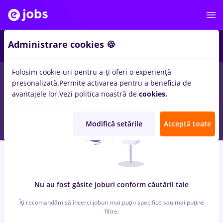
1
Administrare cookies 🍪
Folosim cookie-uri pentru a-ți oferi o experiență
0
locuri de munca
godaddy
presonalizată.
Permite activarea pentru a beneficia de
avantajele lor.
Vezi politica noastră de
cookies.
Modifică setările
Acceptă toate
Nu au fost găsite joburi conform căutării tale
Îți recomandăm să încerci joburi mai puțin specifice sau mai puține
filtre.