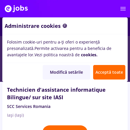
5
Administrare cookies 🍪
Folosim cookie-uri pentru a-ți oferi o experiență
3
locuri de munca
prime kapital, Full time
pentru
Student, Fara
presonalizată.
Permite activarea pentru a beneficia de
experienta
in
IT / Telecom
avantajele lor.
Vezi politica noastră de
cookies.
6 Aug. 2026
Modifică setările
Acceptă toate
Technicien d'assistance informatique
Bilingue/ sur site IASI
SCC Services Romania
Iași (Iași)