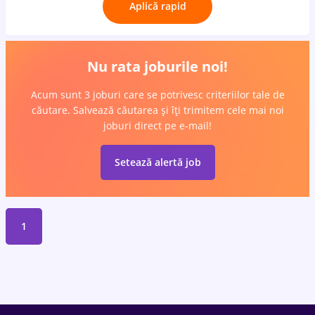
Aplică rapid
Nu rata joburile noi!
Acum sunt 3 joburi care se potrivesc criteriilor tale de
căutare. Salvează căutarea și îți trimitem cele mai noi
joburi direct pe e-mail!
Setează alertă job
1