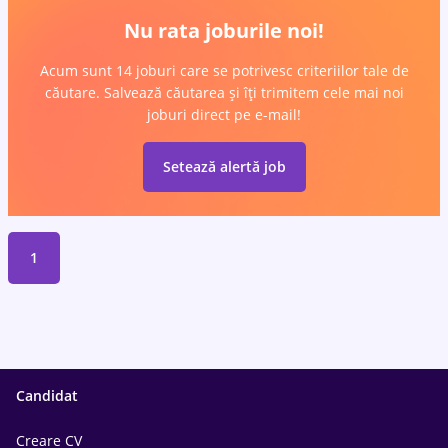
Nu rata joburile noi!
Acum sunt 14 joburi care se potrivesc criteriilor tale de
căutare. Salvează căutarea și îți trimitem cele mai noi
joburi direct pe e-mail!
Setează alertă job
1
Candidat
Creare CV