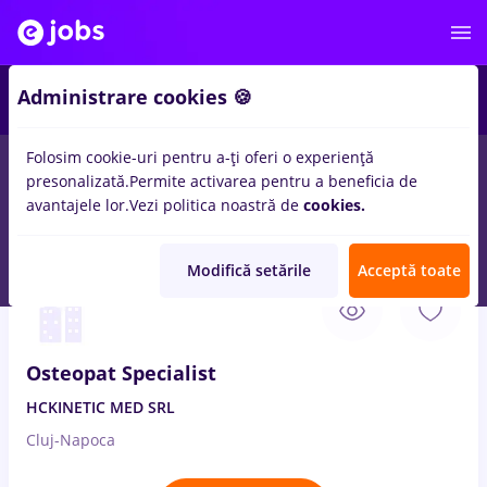
3
Administrare cookies 🍪
Folosim cookie-uri pentru a-ți oferi o experiență
presonalizată.
Permite activarea pentru a beneficia de
Salarii
Remote (de acasă)
București
Cluj-Napoc
avantajele lor.
Vezi politica noastră de
cookies.
14
locuri de munca
med life, Full time
in
Medicina / Sanatate
Modifică setările
Acceptă toate
3 Aug. 2026
Osteopat Specialist
HCKINETIC MED SRL
Cluj-Napoca