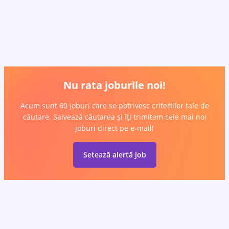
Nu rata joburile noi!
Acum sunt 60 joburi care se potrivesc criteriilor tale de
căutare. Salvează căutarea și îți trimitem cele mai noi
joburi direct pe e-mail!
Setează alertă job