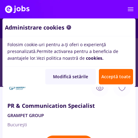
2
Administrare cookies 🍪
Folosim cookie-uri pentru a-ți oferi o experiență
presonalizată.
Permite activarea pentru a beneficia de
Salarii
Remote (de acasă)
București
Cluj-Napoc
avantajele lor.
Vezi politica noastră de
cookies.
60
locuri de munca
jurnalism pr, Full time
Modifică setările
Acceptă toate
7 Aug. 2026
PR & Communication Specialist
GRAMPET GROUP
București