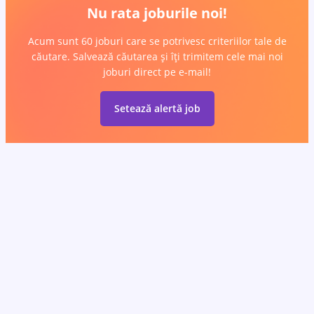
Nu rata joburile noi!
Acum sunt 60 joburi care se potrivesc criteriilor tale de
căutare. Salvează căutarea și îți trimitem cele mai noi
joburi direct pe e-mail!
Setează alertă job