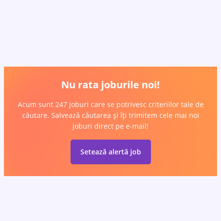
Nu rata joburile noi!
Acum sunt 247 joburi care se potrivesc criteriilor tale de
căutare. Salvează căutarea și îți trimitem cele mai noi
joburi direct pe e-mail!
Setează alertă job