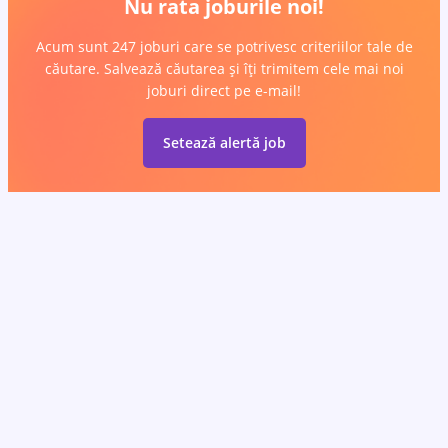
Nu rata joburile noi!
Acum sunt 247 joburi care se potrivesc criteriilor tale de
căutare. Salvează căutarea și îți trimitem cele mai noi
joburi direct pe e-mail!
Setează alertă job