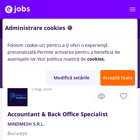
3
Administrare cookies 🍪
Folosim cookie-uri pentru a-ți oferi o experiență
presonalizată.
Permite activarea pentru a beneficia de
Salarii
Remote (de acasă)
București
Cluj-Napoc
avantajele lor.
Vezi politica noastră de
cookies.
247
locuri de munca
back office operator, Full time
in
IT /
Telecom
Modifică setările
Acceptă toate
7 Aug. 2026
Accountant & Back Office Specialist
MINDMESH S.R.L.
București