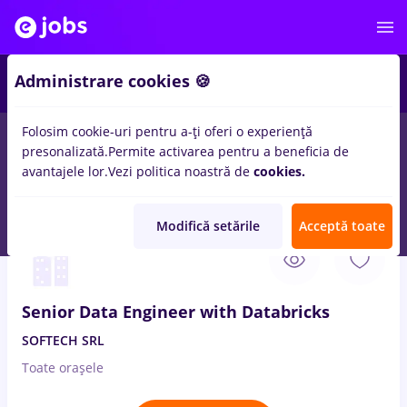
2
Administrare cookies 🍪
Folosim cookie-uri pentru a-ți oferi o experiență
presonalizată.
Permite activarea pentru a beneficia de
Salarii
Remote (de acasă)
București
Cluj-Napoc
avantajele lor.
Vezi politica noastră de
cookies.
35
locuri de munca
aws, Full time
Modifică setările
Acceptă toate
4 Aug. 2026
Senior Data Engineer with Databricks
SOFTECH SRL
Toate oraşele