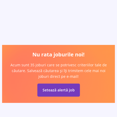
Nu rata joburile noi!
Acum sunt 35 joburi care se potrivesc criteriilor tale de
căutare. Salvează căutarea și îți trimitem cele mai noi
joburi direct pe e-mail!
Setează alertă job