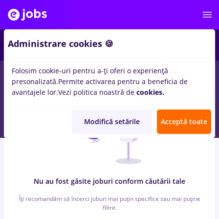
2
Administrare cookies 🍪
Folosim cookie-uri pentru a-ți oferi o experiență
0
locuri de munca
revizor
pentru
Entry-Level (< 2 ani)
presonalizată.
Permite activarea pentru a beneficia de
avantajele lor.
Vezi politica noastră de
cookies.
Modifică setările
Acceptă toate
Nu au fost găsite joburi conform căutării tale
Îți recomandăm să încerci joburi mai puțin specifice sau mai puține
filtre.